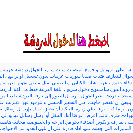
اس على الموبايل و جميع المنصات شات سوريا للجوال دردشة عربية سوري
جوال للتعارف فتيات صبايا سوريات عربيات بدون تسجيل او برامج ، اي
قاء جديدة ، عرب شات الكتابي او الصوتي يمثل ملتقي نجوم العروبة و
لاندرويد ايفون سامسونج دخول سريع ، اللغة العربية فقط هي لغة الدردشة
استخدام دردشة عبر الجوال . إرسال الصور إلى غرفة الدردشة لدينا من 
 لا ينبغي أن تقتصر حاجتك على التحفيز الجنسي والترفيه عبر الإنترنت 
 ، ربما كنت ترغب في زيارة بالتأكيد أن تحفز نفسك بإرسال رسائل نص
برامج طرف ثالث اعرض عرضًا أثناء التنقل أو أرسل رسائل فيديو إلى 
، تعارف و تكوين أصدقاء بجو من الراحة و الخصوصية محادثة هاتفية 
 المميزات التي جعلت منها اداة قادرة على ان تلبي العديد من الاحتياج