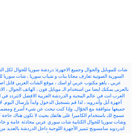
شات للموبايل والجوال وجميع الاجهزة: دردشة سوريا للجوال لكل الن
السورية الصوتية تعارف مجانا بنات و شباب سوريا ، شات سوريا لل
عربي ، ياهو مكتوب عربي او اسك ، موقع الشات العربي قابل اصد
بالعربى يمكنك ايضا من استخدام الـ موبايل فون ، الهاتف الجوال ، ا
العرب انت في عالم المحبة و الدردشة العربية الافضل لاتتردد في 
أجهزة أبل وأندرويد ، لذا قم بتسجيل الدخول وابدأ بإرسال اليوم.
جميعها متوافقة مع الجوّال. وإذا كنت تبحث عن شيء أسرع ومضمون
تسمح لك باستخدام الكاميرا على هاتفك بحيث لا تكون هناك حاجة ل
وشات سوريا للجوال الكتابية شات سوري عربي محادثة عامة و خاصة 
اندردويد سامسونج تتميز الأجهزة اللوحية داخل الدردشة بالعديد من