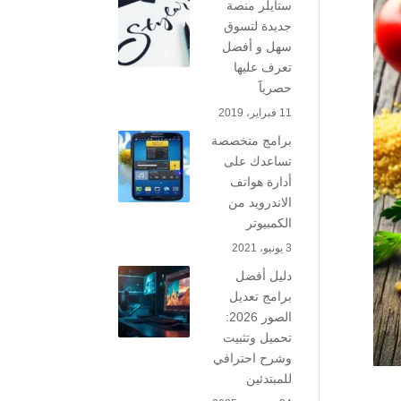
ستايلر منصة
جديدة لتسوق
سهل و أفضل
تعرف عليها
حصرياََ
11 فبراير، 2019
برامج متخصصة
تساعدك على
أدارة هواتف
الاندرويد من
الكمبيوتر
3 يونيو، 2021
دليل أفضل
برامج تعديل
الصور 2026:
تحميل وتثبيت
وشرح احترافي
للمبتدئين