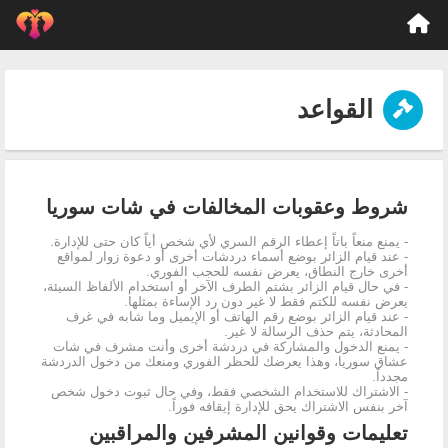
القواعد
شروط وعقوبات المخالفات في شات سوريا
- يمنع منعاً باتاً إعطاء الرقم السري لأي شخص أياً كان حتى للإدارة.
- عند قيام الزائر بوضع أسماء دردشات أخرى أو دعوة زوار لمواقع
أخرى خارج النطاق، يعرض نفسه للحجب الفوري.
- في حال قيام الزائر بشتم الطرف الآخر أو استخدام الألفاظ السيئة،
يعرض نفسه للكتم فقط لا غير دون رد الإساءة بمثلها.
- عند قيام الزائر بوضع رقم الهاتف أو الإيميل وما شابه في غرف
المحادثة، يتم حذف الرسالة لا غير.
- يمنع الدخول والمشاركة في دردشة أخرى وأنت مشرف في شات
عشاق سوريا، وهذا يعرضك للحظر الفوري ومنعك من دخول الدردشة
مجدداً.
- الاشتراك للاستخدام الشخصي فقط، وفي حال ثبوت دخول شخص
آخر بنفس الاشتراك يحق للإدارة إيقافه فوراً.
تعليمات وقوانين المشرفين والمراقبين