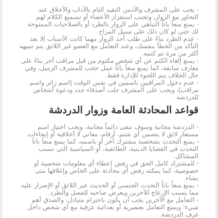
- يجب على المشرف والآدمن التقيد التام بالآداب والأخلاق عند
التحاور مع الزوار، وتجنب استفزاز الأعضاء أو تسميع الكلام لهم.
- يمنع منعاً باتاً التباهي على الزوار بالطرد أو بالصلاحيات الممنوحة
لك حتى لو كان ذلك على سبيل المزاح.
- عدم الطرد بناءً على طلب أحد الزوار مهما كانت الأسباب إلا بعد
التأكد من الخطأ بنفسك، وعند التعامل مع العضو غير اللائق يتم تنبيهه
أكثر من مرة ثم كتمه.
- يمنع إلغاء الكتم عن أي شخص مكتوم من قبل مراقب آخر بناءً على
معارف سابقة، كما يمنع منعاً باتاً عمل حجب للمشرف الزميل، وفي
حال الخلاف يتم اللجوء للإدارة فقط.
- عدم دخول المراقبين باسمين في نفس الوقت (اسم زائر واسم
مراقب)، ويجب على المشرف جلب أصدقاء جدد ودعوة أشخاص
للدردشة.
قواعد المحادثة العامة وزوار الدردشة
- الدردشة مجانية وسوف تبقى دائماً مجانية، ويجب اختيار اسم
مستعار لائق لا يتضمن أي شتم، أرقام، معاني لا أخلاقية أو إيحاءات.
- يمنع التحدث بشخصية مشترك آخر أو باسمه، كما يمنع منعاً باتاً
التحدث في القضايا الدينية، الطائفية، أو السياسية التي تسبب
المشاكل.
- للمشترك كامل الحق في رفض إعطاء أي معلومات شخصية أو
خصوصية، كما يمكنه رفض أي محادثة على الخاص وإغلاقها متى
يشاء.
- يمنع منعاً باتاً التحدث الجنسي أو الحديث غير اللائق أو الإصرار عليه
مما يسبب الإزعاج للآخرين ويعرض صاحبه للفصل والطرد.
- التعامل مع الآخرين يجب أن يكون باحترام متبادل، والصدق أهم
شيء؛ ويمنع التعامل بعنصرية أو بعدائية عرقية مع أي شخص داخل
غرف الدردشة.