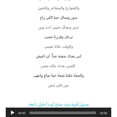
والشوارع والمشاعر والحنين
ندور ونسال حبنا اللي راح
ندور ونسال حبيبي انت وين
نرحل وقررنا ننسى
والوقت خلانا نقسى
اني بعدك صعبة جداً ان اعيش
كلشي بعدك ماله معنى
والحياة خلتنا ضعنا حبنا ضاع وانتهى
بس قلي ليش
تحميل أغنية غيث صباح كنت أحاول mp3
مشغل
00:00
00:00
الصوت