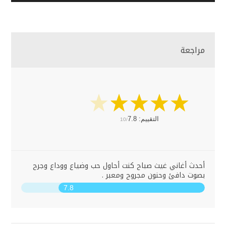
مراجعة
التقييم:
7.8
10/
أحدث أغاني غيث صباح كنت أحاول حب وضياع ووداع وجرح
بصوت دافئ وحنون مجروح ومعبر .
7.8