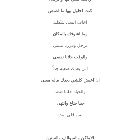
كنت احاول بيها ما اغمض
اخاف انسى شكلك
وما اشوفك بالمكان
نرحل وقررنا ننسى
والوقت خلانا نقسى
اني بعدك صعبة جداً
ان اعيش كلشي بعدك ماله معنى
والحياة خلتنا ضعنا
حبنا ضاع وانتهى
بس قلي ليش
الاماكن والسوالف والسنين