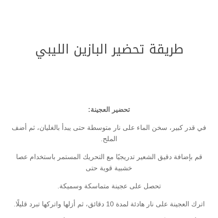
طريقة تحضير البازين الليبي
تحضير العجينة:
في قدر كبير، سخن الماء على نار متوسطة حتى يبدأ بالغليان، ثم أضف
الملح.
قم بإضافة دقيق الشعير تدريجيًا مع التحريك المستمر باستخدام عصا
خشبية قوية حتى
تحصل على عجينة متماسكة وسميكة.
اترك العجينة على نار هادئة لمدة 10 دقائق، ثم أزلها واتركها تبرد قليلًا.