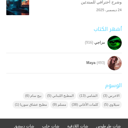
وشرح احترافي للمبتدئين
24 ديسمبر، 2025
أشهر الكتاب
مزاجي
(916)
Maya
(493)
الوسوم
الاخرس
(3)
الشامي
(13)
المطبخ اللبناني
(5)
بيج سام
(6)
سيلاوي
(5)
كلمات الأغاني
(38)
مسلم
(9)
مطبخ عشاق سوريا
(1)
شات طرطوس
شات اللاذقية
شات حلب
شات دمشق