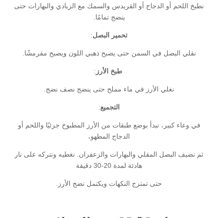
نطبخ اللحم أو الدجاج أو القريدس والسمك مع الزبادي والبهارات حتى
ينضج تمامًا.
تحمير البصل
:
نقلي البصل في السمن حتى يصبح ذهبي اللون ويصبح مقرمشًا.
طبخ الأرز
:
نغلي الأرز في ماء مملح حتى ينضج نصف نضج.
التجميع
:
في وعاء كبير، نبدأ بوضع طبقات من الأرز المطبوخ جزئيًا واللحم أو
الدجاج المطهو،
ثم نضيف البصل المقلي والبهارات والزعفران. نغطيه ونتركه على نار
هادئة لمدة 20-30 دقيقة
حتى تمتزج النكهات ويكتمل نضج الأرز.