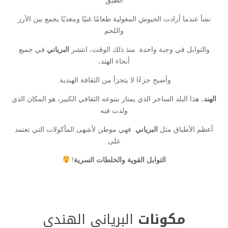
نشأ عندما أرادت الجيوش المغولية طعامًا غنيًا ومغذيًا يجمع بين الأرز
واللحم
والتوابل في وجبة واحدة. منذ ذلك الوقت، انتشر
البرياني
في جميع
أنحاء الهند،
وأصبح جزءًا لا يتجزأ من الثقافة الهندية.
الهند
، هذا البلد الساحر الذي يمتاز بتنوعه الثقافي الكبير، هو المكان الذي
ولدت فيه
أعظم الأطباق مثل
البرياني
. فهي موطن لأشهى المأكولات التي تعتمد
على
التوابل القوية والخلطات السرية
!
مكونات
البرياني الهندي