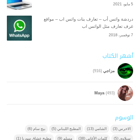
5 مايو، 2021
دردشة واتس أب – تعارف بنات واتس اب – مواقع
غرف تعارف مثل الواتس اب
7 نوفمبر، 2018
أشهر الكتاب
مزاجي
(916)
Maya
(493)
الوسوم
الاخرس
(3)
الشامي
(13)
المطبخ اللبناني
(5)
بيج سام
(6)
سيلاوي
(5)
كلمات الأغاني
(38)
مسلم
(9)
مطبخ عشاق سوريا
(1)