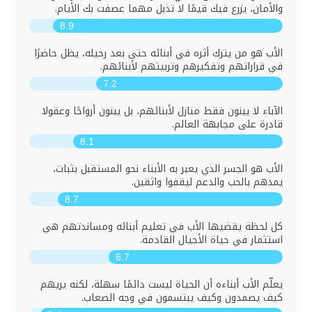
والأمان، يزرع فيك قيمًا لا تذبل مهما عصفت بك الأيام.
8.9
الأب هو من يترك أثره في أبنائه حتى بعد رحيله، يظل حاضرًا
في قراراتهم وتفكيرهم وتربيتهم لأبنائهم.
7.2
الآباء لا يبنون فقط منازل لأبنائهم، بل يبنون أرواحًا وعقولا
قادرة على مجابهة العالم.
8.1
الأب هو الجسر الذي يعبر به الأبناء نحو المستقبل بثبات،
يمدهم بالحب والدعم ليقفوا واثقين.
8.7
كل لحظة يقضيها الأب في تعليم أبنائه ومساندتهم هي
استثمار في حياة الأجيال القادمة.
6.7
يعلّم الأب أبناءه أن الحياة ليست دائمًا سهلة، لكنه يريهم
كيف يصمدون وكيف يبتسمون في وجه الصعاب.