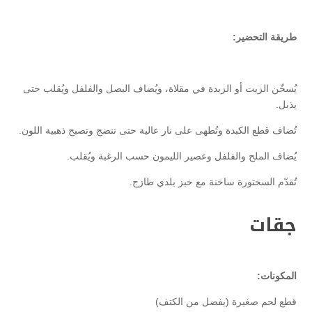
طريقة التحضير:
يُسخّن الزيت أو الزبدة في مقلاة، ويُضاف البصل والفلفل ويُقلب حتى
يذبل.
تُضاف قطع الكبدة وتُطهى على نار عالية حتى تنضج وتصبح ذهبية اللون.
يُضاف الملح والفلفل وعصير الليمون حسب الرغبة ويُقلب.
تُقدّم السختورة ساخنة مع خبز بلدي طازج.
جقات
المكونات:
قطع لحم صغيرة (يفضل من الكتف)