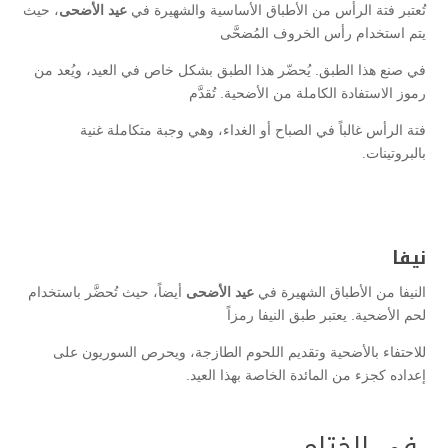
تُعتبر فتة الرأس من الأطباق الأساسية والشهيرة في
عيد الأضحى
، حيث
يتم استخدام رأس الخروف المُضحَّى
في صنع هذا الطبق. يُحضّر هذا الطبق بشكل خاص في العيد، ويُعد من
رموز الاستفادة الكاملة من الأضحية. تُقدَّم
فتة الرأس غالباً في الصباح أو الغداء، وهي وجبة متكاملة غنية
بالبروتينات.
نيفا
النيفا من الأطباق الشهيرة في
عيد الأضحى
أيضاً، حيث تُحضَّر باستخدام
لحم الأضحية. يعتبر طبق النيفا رمزاً
للاحتفاء بالأضحية وتقديم اللحوم الطازجة، ويحرص السوريون على
إعداده كجزء من المائدة الخاصة بهذا العيد.
في الختام