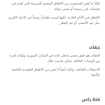
غالباً ما تُعتبر السختورة من الأطباق الشعبية السريعة التي تُقدم في
تجمعات غير رسمية أو ضمن موائد
الإفطار في الأيام العادية. لكنها ليست طعاماً رئيسياً في الأعياد الكبرى
مثل عيد الأضحى أو عيد الفطر.
جقات
الجقات هو طبق شعبي يُحضّر عادة في المنازل السورية ويُقدَّم كجزء
من الوجبات العائلية. يُمكن تقديمه خلال
الاحتفالات العائلية، ولكنه أيضاً لا يُعتبر من الأطباق التقليدية الخاصة
بالأعياد.
فتة راس