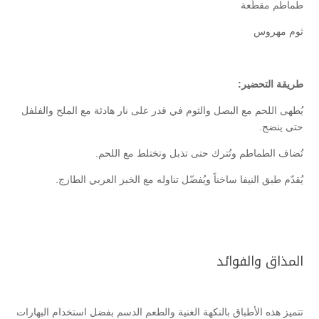
طماطم مقطّعة
ثوم مهروس
طريقة التحضير:
يُطهى اللحم مع البصل والثوم في قدر على نار هادئة مع الملح والفلفل
حتى ينضج.
تُضاف الطماطم وتُترك حتى تذبل وتختلط مع اللحم.
يُقدّم طبق النيفا ساخناً ويُفضّل تناوله مع الخبز العربي الطازج.
المذاق والفوائد
تتميز هذه الأطباق بالنكهة الغنية والطعم الدسم بفضل استخدام البهارات