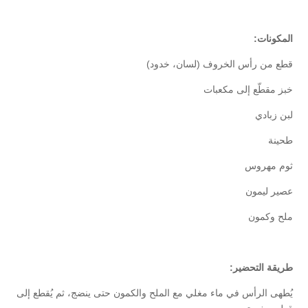
المكونات:
قطع من رأس الخروف (لسان، خدود)
خبز مقطّع إلى مكعبات
لبن زبادي
طحينة
ثوم مهروس
عصير ليمون
ملح وكمون
طريقة التحضير:
يُطهى الرأس في ماء مغلي مع الملح والكمون حتى ينضج، ثم يُقطع إلى