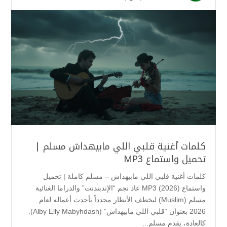
كلمات أغنية قلبي اللي مابيهداش مسلم |
تحميل واستماع MP3
كلمات أغنية قلبي اللي مابيهداش – مسلم كاملة | تحميل
واستماع MP3 (2026) عاد نجم “الإندبندنت” والدراما الغنائية
مسلم (Muslim) ليخطف الأنظار مجدداً بأحدث أعماله لعام
2026 بعنوان “قلبي اللي مابيهداش” (Alby Elly Mabyhdash).
كالعادة، يقدم مسلم...