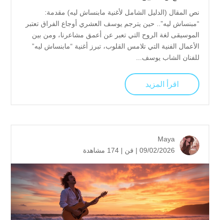
نص المقال (الدليل الشامل لأغنية مابنساش ليه) مقدمة:
“مبنساش ليه”.. حين يترجم يوسف العشري أوجاع الفراق تعتبر
الموسيقى لغة الروح التي تعبر عن أعمق مشاعرنا، ومن بين
الأعمال الفنية التي تلامس القلوب، تبرز أغنية “مابنساش ليه”
للفنان الشاب يوسف...
اقرأ المزيد
Maya
09/02/2026 |
فن
|
174 مشاهدة