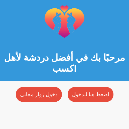
مرحبًا بك في أفضل دردشة لأهل
كسب!
اضغط هنا للدخول
دخول زوار مجاني