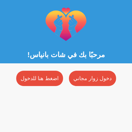
مرحبًا بك في شات بانياس!
دخول زوار مجاني
اضغط هنا للدخول