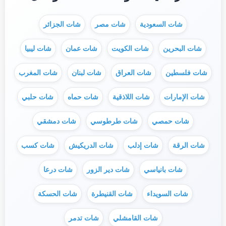
شات السعودية
شات مصر
شات الجزائر
شات البحرين
شات الكويت
شات عمان
شات ليبيا
شات فلسطين
شات العراق
شات لبنان
شات المغرب
شات الإمارات
شات اللاذقية
شات حماه
شات حلبي
شات حمصي
شات طرطوسي
شات دمشقي
شات الرقة
شات إدلب
شات الدريكيش
شات كسب
شات بانياسي
شات دير الزور
شات درعا
شات السويداء
شات القنيطرة
شات الحسكة
شات القامشلي
شات تدمر