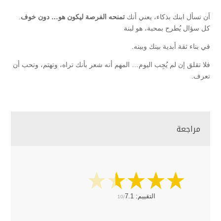
أن تسأل ابنك بذكاء، يعني أنك
تمنحه الفرصة ليكون هو… دون خوف
.
كل سؤال يُطرح بمحبة، هو لبنة
في بناء ثقة أبدية بينك وبينه.
فلا تقلق إن لم يُجِب اليوم… المهم أنه شعر بأنك تراه، وتهتم، وتحب أن
تعرف.
مراجعة
التقييم:
7.1
10/