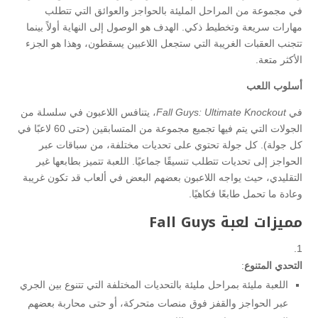
في مجموعة من المراحل المليئة بالحواجز والعوائق التي تتطلب
مهارات سريعة وتخطيط ذكي. الهدف هو الوصول إلى النهاية أولاً بينما
تتجنب العقبات الغريبة التي ستجعل اللاعبين يسقطون، وهذا هو الجزء
الأكثر متعة.
أسلوب اللعب
في
Fall Guys: Ultimate Knockout
، يتنافس اللاعبون في سلسلة من
الجولات التي يتم فيها تجميع مجموعة من المتسابقين (حتى 60 لاعبًا في
كل جولة). كل جولة تحتوي على تحديات مختلفة، من سباقات عبر
الحواجز إلى تحديات تتطلب تنسيقًا جماعيًا. اللعبة تتميز بطابعها غير
التقليدي، حيث يواجه اللاعبون بعضهم البعض في ألعاب قد تكون غريبة
وعادة ما تحمل طابعًا فكاهيًا.
مميزات لعبة Fall Guys
التحدي المتنوع
:
اللعبة مليئة بمراحل مليئة بالتحديات المختلفة التي تتنوع بين الجري
عبر الحواجز والقفز فوق منصات متحركة، أو حتى محاربة بعضهم