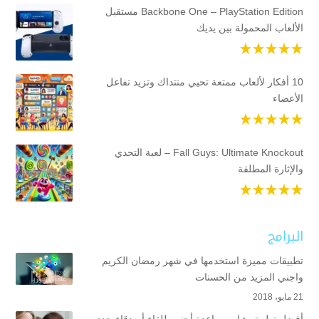
Backbone One – PlayStation Edition مستقبل
الألعاب المحمولة بين يديك
10 أفكار لألعاب ممتعة تحيي منتداك وتزيد تفاعل
الأعضاء
Fall Guys: Ultimate Knockout – لعبة التحدي
والإثارة المطلقة
البرامج
تطبيقات مميزة استخدمها في شهر رمضان الكريم
واجني المزيد من الحسنات
21 مايو، 2018
أفضل تطبيق شات مواعدة أجنبي للقاء أصدقاء جدد