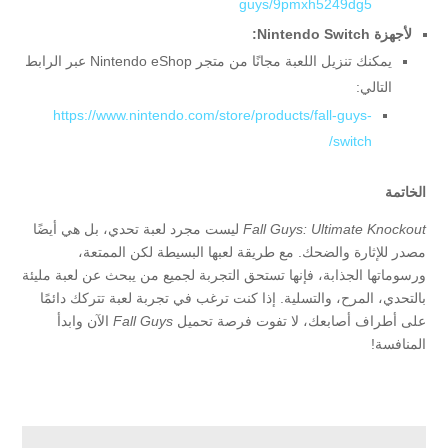
guys/9pmxh5249dg5
لأجهزة Nintendo Switch:
يمكنك تنزيل اللعبة مجانًا من متجر Nintendo eShop عبر الرابط
التالي:
https://www.nintendo.com/store/products/fall-guys-
switch/
الخاتمة
Fall Guys: Ultimate Knockout
ليست مجرد لعبة تحدي، بل هي أيضًا
مصدر للإثارة والضحك. مع طريقة لعبها البسيطة لكن الممتعة،
ورسوماتها الجذابة، فإنها تستحق التجربة لجميع من يبحث عن لعبة مليئة
بالتحدي، المرح، والتسلية. إذا كنت ترغب في تجربة لعبة تتركك دائمًا
على أطراف أصابعك، لا تفوت فرصة تحميل
Fall Guys
الآن وابدأ
المنافسة!