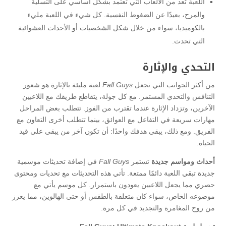
اللعبة تُعد من الألعاب التي تعتمد بشكل أساسي على التسلية
والمرح، بعيدًا عن الضغوط النفسية. كل شيء في اللعبة مليء
بالكوميديا، سواء من خلال شكل الشخصيات أو الأحداث العشوائية
التي تحدث.
التحدي والإثارة
من أكثر الجوانب التي تجعل
Fall Guys
لعبة مليئة بالإثارة هو شعور
التنافس والتحدي المستمر. مع كل جولة، يتقاطع طريقك مع اللاعبين
الآخرين، وتزداد الإثارة عندما تقترب من الفوز. تتطلب بعض المراحل
مهارات سريعة في التفاعل مع العوائق، بينما تتطلب أخرى التعاون مع
الفريق. ومع ذلك، يبقى هدفك واحدًا: أن تكون آخر من يبقى على قيد
الحياة.
أحداث ومواسم جديدة
تستمر
Fall Guys
في إضافة تحديثات موسمية
جديدة تبقي اللعبة دائمًا ممتعة. تأتي هذه التحديثات مع تحديات ومحتوى
حصري مما يجعل اللاعبين يعودون باستمرار. كل موسم يأتي مع
موضوعه الخاص، سواء كان متعلقة بالطقس أو حتى الهالوين، مما يعزز
من روح المغامرة والتجديد في كل مرة.