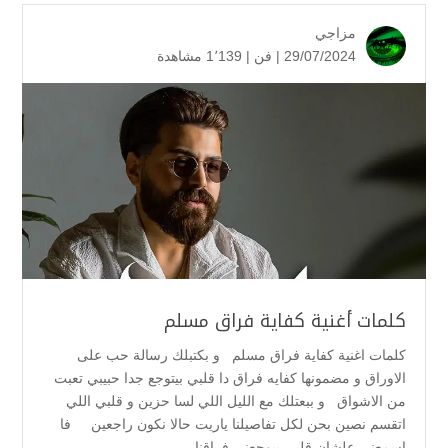
مزاجي
29/07/2024 |
فن
|
1٬139 مشاهدة
كلمات أغنية كفاية فراق مسلم
كلمات اغنية كفاية فراق مسلم و بكتبلك رسالة حب على
الاوراق ‎و مضمونها كفايه فراق ‎دا قلبي بيتوجع جدا ‎حبيبي تعبت
من الاشواق و ببعتلك مع الليل اللي لسا حزين ‎و قلبي اللي
اتقسم نصين ‎بحن لكل تفاصيلنا ‎ياريت حالا نكون راجعين فا
اسمعني ‎علشان قلبي بيوجعني ‎فراقنا...