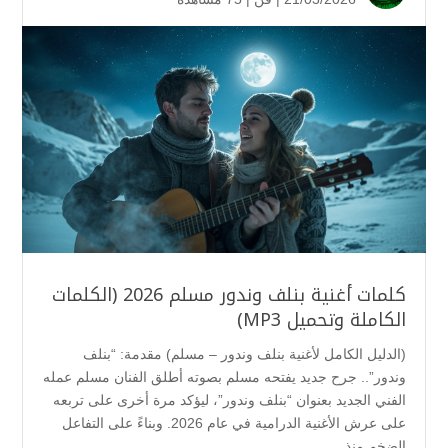
كلمات أغنية بنلف وندور مسلم 2026 (الكلمات
الكاملة وتحميل MP3)
(الدليل الكامل لأغنية بنلف وندور – مسلم) مقدمة: “بنلف
وندور”.. جرح جديد يفتحه مسلم بصوته أطلق الفنان مسلم عمله
الفني الجديد بعنوان “بنلف وندور”، ليؤكد مرة أخرى على تربعه
على عرش الأغنية الدرامية في عام 2026. وبناءً على التفاعل
الضخم منذ...