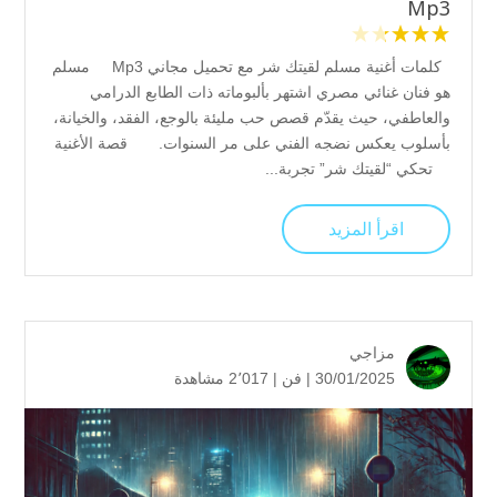
Mp3
كلمات أغنية مسلم لقيتك شر مع تحميل مجاني Mp3 مسلم
هو فنان غنائي مصري اشتهر بألبوماته ذات الطابع الدرامي
والعاطفي، حيث يقدّم قصص حب مليئة بالوجع، الفقد، والخيانة،
بأسلوب يعكس نضجه الفني على مر السنوات. قصة الأغنية
تحكي “لقيتك شر” تجربة...
اقرأ المزيد
مزاجي
30/01/2025 |
فن
|
2٬017 مشاهدة