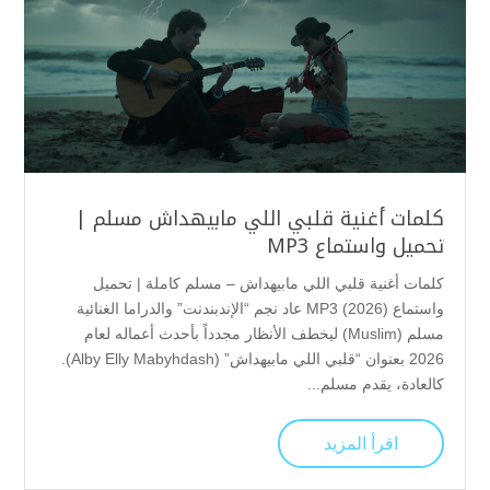
كلمات أغنية قلبي اللي مابيهداش مسلم |
تحميل واستماع MP3
كلمات أغنية قلبي اللي مابيهداش – مسلم كاملة | تحميل
واستماع MP3 (2026) عاد نجم “الإندبندنت” والدراما الغنائية
مسلم (Muslim) ليخطف الأنظار مجدداً بأحدث أعماله لعام
2026 بعنوان “قلبي اللي مابيهداش” (Alby Elly Mabyhdash).
كالعادة، يقدم مسلم...
اقرأ المزيد