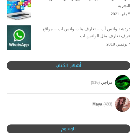
التجربة
5 مايو، 2021
دردشة واتس أب – تعارف بنات واتس اب – مواقع
غرف تعارف مثل الواتس اب
7 نوفمبر، 2018
أشهر الكتاب
مزاجي
(916)
Maya
(493)
الوسوم