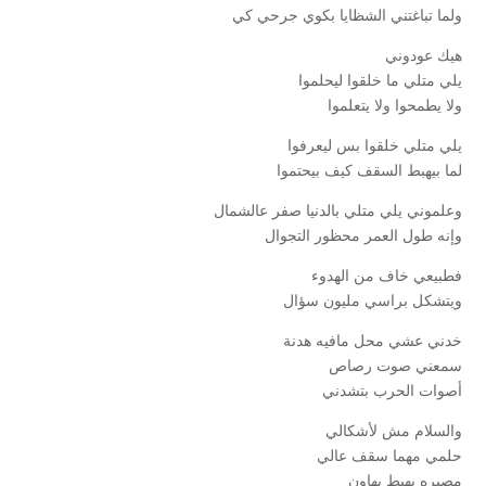
ولما تباغتني الشظايا بكوي جرحي كي
هيك عودوني
يلي متلي ما خلقوا ليحلموا
ولا يطمحوا ولا يتعلموا
يلي متلي خلقوا بس ليعرفوا
لما بيهبط السقف كيف بيحتموا
وعلموني يلي متلي بالدنيا صفر عالشمال
وإنه طول العمر محظور التجوال
فطبيعي خاف من الهدوء
ويتشكل براسي مليون سؤال
خدني عشي محل مافيه هدنة
سمعني صوت رصاص
أصوات الحرب بتشدني
والسلام مش لأشكالي
حلمي مهما سقف عالي
مصيره يهبط بهاون