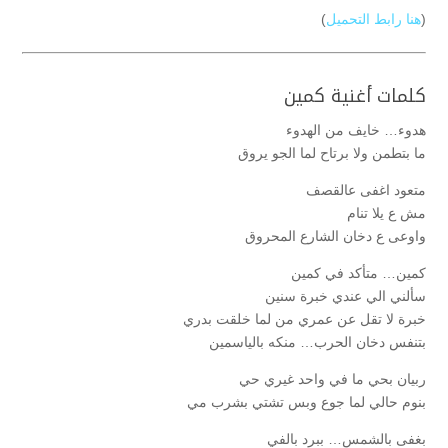
(
هنا رابط التحميل
)
كلمات أغنية كمين
هدوء… خايف من الهدوء
ما بتطمن ولا برتاح لما الجو يروق
متعود اغفى عالقصف
مش ع يلا تنام
واوعى ع دخان الشارع المحروق
كمين… متأكد في كمين
سألني الي عندي خبرة سنين
خبرة لا تقل عن عمري من لما خلقت بدري
بتنفس دخان الحرب… منكه بالياسمين
ربيان بحي ما في واحد غيري حي
بنوم حالي لما جوع وبس تشتي بشرب مي
بغفى بالشمس… ببرد بالفي