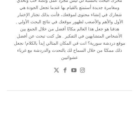
محرك البحث بالنسبة لي ليس مجرد عمل ولكنه حب وتحدي
ومغامرة جديدة أستمتع بالقيام بها عندما تجعل الجودة هي
شعارك في إنشاء محتوى لموقعك، فأنت بذلك تجتاز الإختبار
الأول والأهم والأصعب لظهور موقعك في نتائج البحث الأولي ,
هدفنا هو جعل هذا العالم مكانًا أفضل من خلال الجمع بين
الأشخاص المتشابهين في التفكير . هل كنت تبحث عن أفضل
موقع دردشة سورية؟ انت في المكان المثالي إبدأ بالكلام! نجعل
ذلك ممكنًا من خلال السماح لك بالتحدث والدردشة مع غرباء
عشوائيين