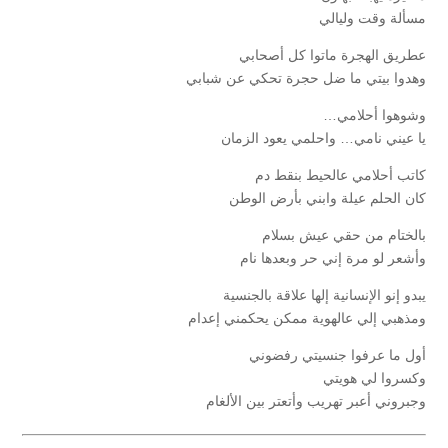
مسألة وقت وليالي
عطريق الهجرة ماتوا كل أصحابي
وهدوا بيتي ما ضل حجرة تحكي عن شبابي
وشوهوا أحلامي…
يا عيني نامي… واحلمي يعود الزمان
كاتب أحلامي عالحيط بنقط دم
كان الحلم عيلة وابني بأرض الوطن
بالختام من حقي عيش بسلام
وأشعر لو مرة إني حر وبعدها نام
يبدو إنو الإنسانية إلها علاقة بالجنسية
ومذهبي إلي عالهوية ممكن يحكمني إعدام
أول ما عرفوا جنسيتي رفضوني
وكسروا لي هويتي
وجبروني أعبر تهريب وأتعتر بين الألغام