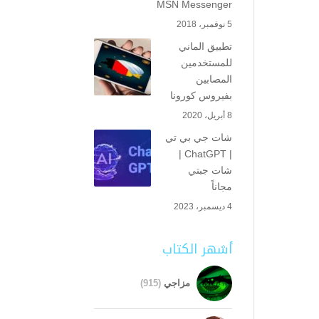
MSN Messenger
5 نوفمبر، 2018
تطبيق الماني
للمستخدمين
المصابين
بفيروس كورونا
8 أبريل، 2020
شات جي بي تي
| ChatGPT |
شات جبتي
مجاناً
4 ديسمبر، 2023
أشهر الكتاب
مزاجي
(915)