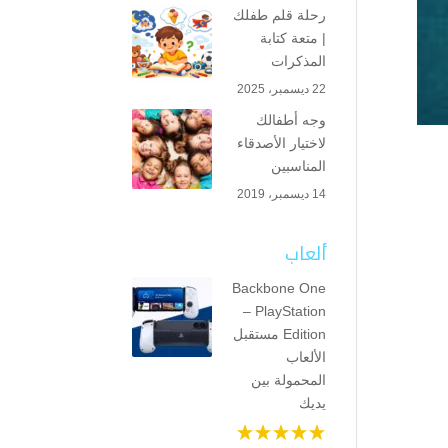
رحلة قلم طفلك
| متعة كتابة
المذكرات
22 ديسمبر، 2025
وجه أطفالك
لاختيار الأصدقاء
المناسبين
14 ديسمبر، 2019
ألعاب
Backbone One
– PlayStation
Edition مستقبل
الألعاب
المحمولة بين
يديك