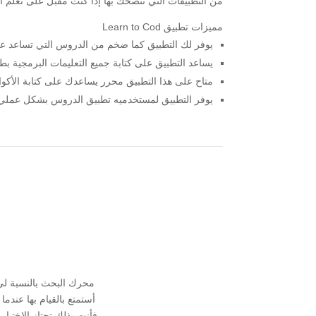
من التطبيقات التي ننصحك بها إذا كنت مقبل على تعلم ا
مميزات تطبيق Learn to Cod
يوفر لك التطبيق كما ضخم من الدروس التي تساعد على
يساعد التطبيق على كتابة جميع التعليمات البرمجية ب
متاح على هذا التطبيق محرر يساعدك على كتابة الأكواد
يوفر التطبيق لمستخدميه تطبيق الدروس بشكل عملي ح
محرك البحث بالنسبة ل
أستمتع بالقيام بها عند
فأنت بذلك تجتاز الإختبا