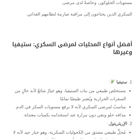
مستويات الجلوكوز، وخاصةً لدى مرضى
السكري الذين يحتاجون إلى مراقبة صارمة لنظامهم الغذائي.
أفضل أنواع المحليات لمرضى السكري: ستيفيا
وغيرها
ستيفيا
:
مستخلص طبيعي من نبات الستيفيا، وهو خيارٌ شائعٌ لأنه خالٍ من
السعرات الحرارية ويُعتبر طبيعيًا تمامًا.
مناسبٌ لمرضى السكري لأنه لا يرفع مستويات السكر في الدم.
مذاقه حلو ونقي دون مرارة عند استخدامه بكميات معتدلة.
الإريثريتول
:
مُحلٍّ طبيعي مشتق من الكحوليات السكرية، وهو خيار جيد لأنه لا