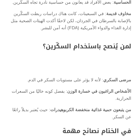
الحساسية
: بعض الأفراد قد يعانون من حساسية نادرة تجاه السكّرين.
مخاوف قديمة
: في السبعينات، كانت هناك دراسات ربطت السكّرين
بالإصابة بالسرطان في الجرذان، لكن لاحقًا أكدت الهيئات الصحية مثل
إدارة الغذاء والدواء الأمريكية (FDA) أنه آمن للبشر.
لمن يُنصح باستخدام السكّرين؟
مرضى السكري
: لأنه لا يؤثر على مستويات السكر في الدم.
الأشخاص الراغبون في خسارة الوزن
: بفضل كونه خاليًا من السعرات
الحرارية.
من يتبعون حمية غذائية منخفضة الكربوهيدرات
: حيث يُعتبر بديلاً رائعًا
عن السكر.
في الختام نصائح مهمة