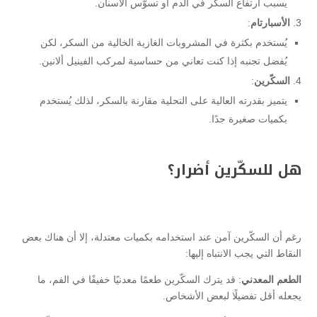
يسبب ارتفاع السكر في الدم أو تسوّس الأسنان.
الأسبارتام
:
يُستخدم بكثرة في المشروبات الغازية الخالية من السكر، لكن
يُفضل تجنبه إذا كنت تعاني من حساسية لمركب الفينيل ألانين.
السكّرين
:
يتميز بقدرته العالية على التحلية مقارنة بالسكر، لذلك يُستخدم
بكميات صغيرة جدًا.
هل للسكّرين أضرار؟
رغم أن السكّرين آمن عند استخدامه بكميات معتدلة، إلا أن هناك بعض
النقاط التي يجب الانتباه إليها:
الطعم المعدني
: قد يترك السكّرين طعمًا معدنيًا خفيفًا في الفم، ما
يجعله أقل تفضيلًا لبعض الأشخاص.