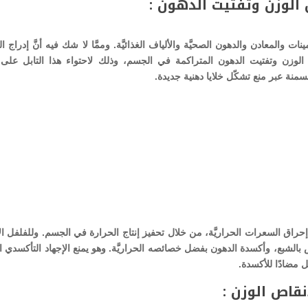
 الوزن وتفتيت الدهون :
ت والمعادن والدهون الصحيَّة والألياف الغذائيَّة. وممَّا لا شك فيه أنَّ إدراج ا
الوزن وتفتيت الدهون المتراكمة في الجسم، وذلك لاحتواء هذا التابل على 
منة عبر منع تشكّل خلايا دهنية جديدة.
في إحراق السعرات الحراريَّة، من خلال تحفيز إنتاج الحرارة في الجسم. وللفلفل ا
 بالشبع، وأكسدة الدهون بفضل خصائصه الحراريَّة. وهو يمنع الإجهاد التأكسدي ا
 مضادًا للأكسدة.
نقاص الوزن :