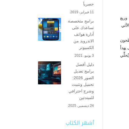
حصرياََ
11 فبراير، 2019
وربع
برامج متخصصة
لأتي
تساعدك على
أدارة هواتف
طحون
الاندرويد من
الكمبيوتر
 يهدأ
حلِّي
3 يونيو، 2021
دليل أفضل
برامج تعديل
الصور 2026:
تحميل وتثبيت
وشرح احترافي
للمبتدئين
24 ديسمبر، 2025
أشهر الكتاب