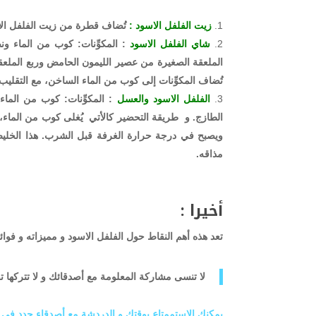
زيت الفلفل الاسود :
تُضاف قطرة من زيت الفلفل الأ
شاي الفلفل الاسود
: المكوِّنات: كوب من الماء ون
الملعقة الصغيرة من عصير الليمون الحامض وربع الملعق
تُضاف المكوِّنات إلى كوب من الماء الساخن، مع التقليب م
الفلفل الاسود والعسل
: المكوِّنات: كوب من الما
الطازج. و طريقة التحضير كالأتي يُغلى كوب من الماء، فيُض
ويصبح في درجة حرارة الغرفة قبل الشرب. هذا الخليط بمث
مذاقه.
أخيرا :
تعد هذه أهم النقاط حول الفلفل الاسود و مميزاته و فوا
لا تنسى مشاركة المعلومة مع أصدقائك و لا تتركها
يمكنك الاستممتاع بوقتك و الدردشة مع أصدقاء جدد في