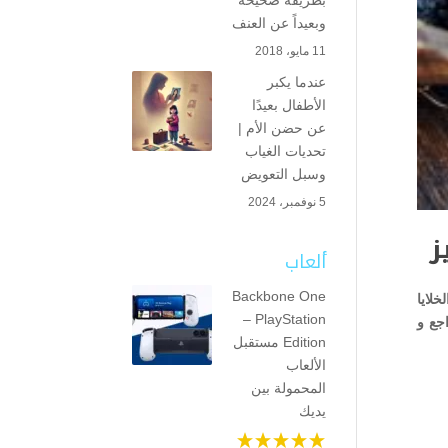
بطريقة صحيحة
وبعيداً عن العنف
11 مايو، 2018
عندما يكبر
الأطفال بعيدًا
عن حضن الأم |
تحديات الغياب
وسبل التعويض
5 نوفمبر، 2024
ز
ألعاب
Backbone One
خلايا
– PlayStation
اجع و
Edition مستقبل
الألعاب
المحمولة بين
يديك