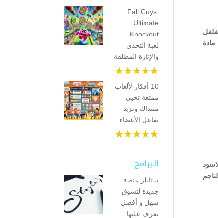
Fall Guys:
Ultimate
لفلفل
Knockout –
مادة
لعبة التحدي
والإثارة المطلقة
10 أفكار لألعاب
ممتعة تحيي
منتداك وتزيد
تفاعل الأعضاء
البرامج
لاسود
لناجم
ستايلر منصة
جديدة لتسوق
سهل و أفضل
تعرف عليها