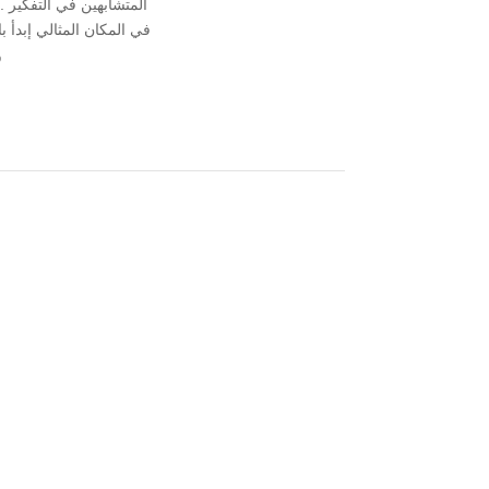
المتشابهين في التفكير
في المكان المثالي إبدأ 
و