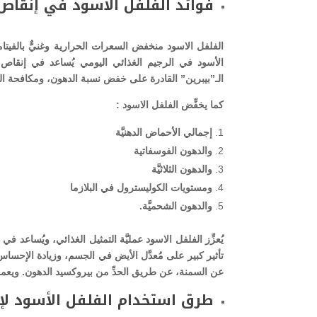
فوائد الفلفل الأسود في إنقاص
الفلفل الاسود منخفض السعرات الحرارية وغنيٌّ بالفيتامينا
الأسود في الرجيم الغذائي اليومي يُساعد في إنقاص 
الـ”بيبرين” القادرة على خفض نسبة الدهون، ومكافحة الس
كما يخفِّض الفلفل الاسود :
إجمالي الأحماض الدهنيَّة
والدهون الفوسفاتية
والدهون الثلاثيَّة
ومستويات الكوليسترول في البلازما
والدهون الشحميَّة.
يُعزِّز الفلفل الاسود عمليَّة التمثيل الغذائي، ويُساعد 
تأثير كبير على مُعدَّل الأيض في الجسم، وزيادة الإحساس
عن السمنة، عن طريق الحدِّ من بيروكسيد الدهون. ويعمل
طرق استخدام الفلفل الأسود لإ