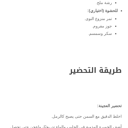
رشة ملح.
للحشوة (اختياري):
تمر منزوع النوى.
جوز مفروم.
سكر وسمسم.
طريقة التحضير
تحضير العجينة:
اخلط الدقيق مع السمن حتى يصبح كالرمل.
أضف الخميرة المذوبة في الحليب والماء تدريجيًا، واعجن حتى تحصل