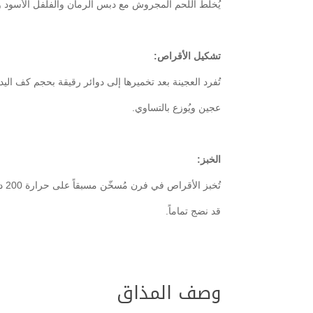
يُخلط اللحم المجروش مع دبس الرمان والفلفل الأسود و
تشكيل الأقراص:
تُفرد العجينة بعد تخميرها إلى دوائر رقيقة بحجم كف ا
عجين ويُوزع بالتساوي.
الخبز:
تُخبز الأقراص في فرن مُسخّن مسبقاً على حرارة 200 درجة مئوية حتى تصبح العجينة ذهبية اللون ويكون اللحم
قد نضج تماماً.
وصف المذاق