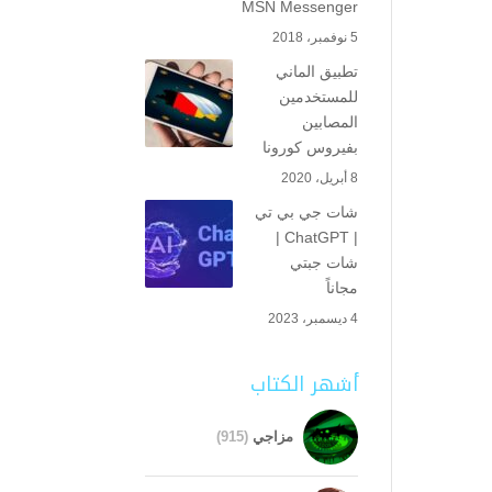
MSN Messenger
5 نوفمبر، 2018
تطبيق الماني
للمستخدمين
المصابين
بفيروس كورونا
8 أبريل، 2020
شات جي بي تي
| ChatGPT |
شات جبتي
مجاناً
4 ديسمبر، 2023
أشهر الكتاب
مزاجي
(915)