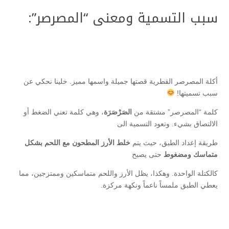
سبب التسمية ومعنى “المصرصر”:
أكلة المصرصر القطرية قصتها جميلة واسمها مميز. خلينا نحكي عن
سبب تسميتها!
كلمة “المصرصر” مشتقة من
الصَرْصَرَة
، وهي كلمة تعني الضغط أو
الالتصاق بشيء. وتعود التسمية الى
طريقة إعداد الطبق، حيث يتم
خلط الأرز المطحون مع اللحم بشكل
متماسك ومضغوط
حتى يصبح
كالكتلة الواحدة. وهكذا، يظل الأرز واللحم متماسكين وممتزجين، مما
يعطي الطبق ملمساً ناعماً ونكهة مركزة.