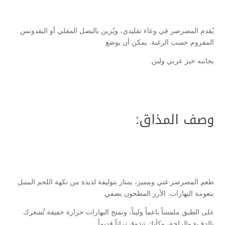
يُقدم المصرصر في وعاء تقليدي، ويُزين بالبصل المقلي أو البقدونس
المفروم حسب الرغبة. يمكن أن يوضع
بجانبه خبز عربي ولبن.
وصف المذاق:
طعم المصرصر غني ومميز، يمتاز بتوليفة لذيذة من نكهة اللحم المتبل
بنعومة البهارات. الأرز المطحون يضفي
على الطبق ملمساً ناعماً وليناً، وتمنح البهارات حرارة خفيفة تُشعرك
بالدفء والراحة، وكأنك تتذوق تراثاً قديماً