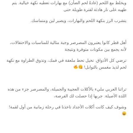
ويخلط مع اللحم (عادةً لحم الضأن) مع بهارات تعطيه نكهة خيالية. يتم
طهيه على نار هادئة لفترة طويلة حتى
يتشرب الرز بنكهة اللحم والبهارات، ويصير لين ومتماسك.
أهل قطر كانوا يعتبرون المصرصر وجبة مثالية للمناسبات والاحتفالات،
لأنه يجمع بين مكونات متوفرة ونتيجة
ترضي كل الأذواق. تخيل تحط ملعقة في فمك، وتذوق الطراوة مع نكهة
لحم لذيذ مغمس بالتوابل!
تراثنا العربي مليء بالأكلات العجيبة والجميلة، والمصرصر جزء من هذه
اللذة الأصيلة. جربها إذا حصلت لك الفرصة،
وشوف كيف كانت أكلات الأجداد تاخذنا في رحلة زمانية من أول لقمة!