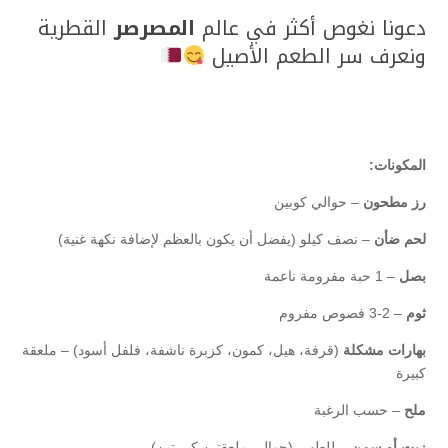
دعونا نغوص أكثر في عالم
المصرصر
القطرية
ونعرف سر الطعم الأصيل
المكونات:
رز مطحون
– حوالي كوبين
لحم ضأن
– نصف كيلو (يفضل أن يكون بالعظم لإضافة نكهة غنية)
بصل
– 1 حبة مفرومة ناعمة
ثوم
– 2-3 فصوص مفروم
بهارات مشكلة
(قرفة، هيل، كمون، كزبرة ناشفة، فلفل أسود) – ملعقة
كبيرة
ملح
– حسب الرغبة
زيت أو سمن
– للطهي (حوالي ملعقتين كبيرتين)