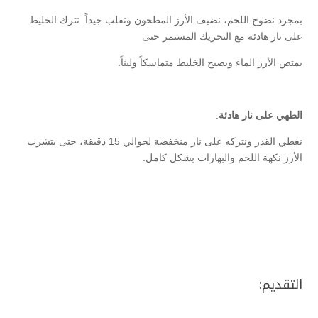
بمجرد نضوج اللحم، نضيف الأرز المطحون ونقلب جيداً. نترك الخليط
على نار هادئة مع التحريك المستمر حتى
يمتص الأرز الماء ويصبح الخليط متماسكاً وليناً.
الطهي على نار هادئة
:
نغطي القدر ونتركه على نار منخفضة لحوالي 15 دقيقة، حتى يتشرب
الأرز نكهة اللحم والبهارات بشكل كامل.
التقديم: