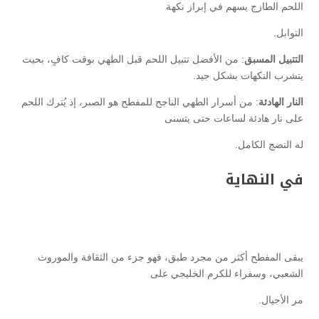
اللحم الطازج يسهم في إبراز نكهة
التوابل.
التتبيل المسبق
: من الأفضل تتبيل اللحم قبل الطهي بوقت كافٍ، بحيث
يتشرب النكهات بشكل جيد.
النار الهادئة
: من أسرار الطهي الناجح للمفطح هو الصبر، إذ يُترك اللحم
على نار هادئة لساعات حتى يتسنى
له النضج الكامل.
في النهاية
يبقى المفطح أكثر من مجرد طبق، فهو جزء من الثقافة والموروث
الشعبي، وسفراء للكرم الخليجي على
مر الأجيال.