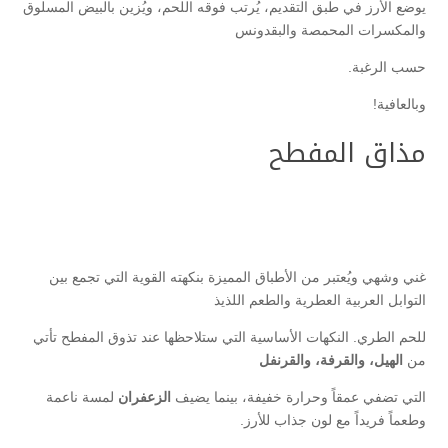
يوضع الأرز في طبق التقديم، يُرتب فوقه اللحم، ويُزين بالبيض المسلوق
والمكسرات المحمصة والبقدونس
حسب الرغبة.
وبالعافية!
مذاق المفطح
غني وشهي ويُعتبر من الأطباق المميزة بنكهته القوية التي تجمع بين
التوابل العربية العطرية والطعم اللذيذ
للحم الطري. النكهات الأساسية التي ستلاحظها عند تذوق المفطح تأتي
من
الهيل، والقرفة، والقرنفل
التي تضفي عمقاً وحرارة خفيفة، بينما يضيف
الزعفران
لمسة ناعمة
وطعماً فريداً مع لون جذاب للأرز.