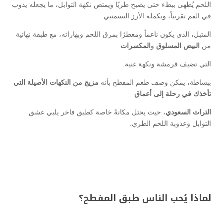
اللحم يُطهى ببطء حتى يصبح طريًا ويمتص نكهة التوابل، ما يجعله يذوب
في الفم تقريباً، ويكمله الأرز البسمتيي
المتبل، الذي يكون ناعماً ومعطرًا بمرق اللحم وبهاراته، مع طبقة نهائية
من
البيض المسلوق
و
المكسرات
التي تضيف قرمشة ونكهة غنية.
ببساطة، يمكن وصف طعم المفطح بأنه
مزيج من النكهات الأصيلة التي
تأخذك في رحلة إلى أعماق
التراث السعودي
، حيث يحتل مكانةً خاصة كطبق فاخر يلبي عشق
التوابل وعذوبة اللحم الطري.
لماذا يُحب الناس طبق المفطح؟