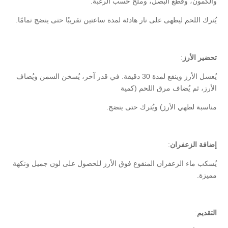
والكمون، وقطع البصل، وملح حسب الرغبة.
يُترك اللحم ليطهى على نار هادئة لمدة ساعتين تقريبًا حتى ينضج تمامًا.
تحضير الأرز
:
يُغسل الأرز وينقع لمدة 30 دقيقة. في قدر آخر، يُسخن السمن ويُضاف
الأرز، ثم يُضاف مرق اللحم (كمية
مناسبة لطهي الأرز) ويُترك حتى ينضج.
إضافة الزعفران
:
يُسكب ماء الزعفران المنقوع فوق الأرز للحصول على لون جميل ونكهة
مميزة.
التقديم
: