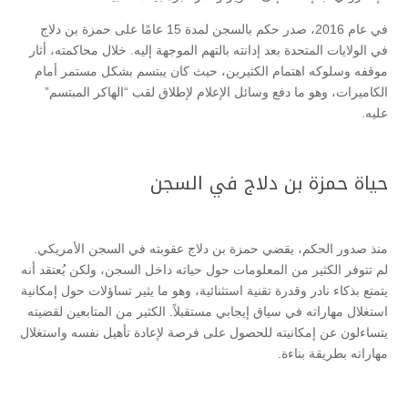
في عام 2016، صدر حكم بالسجن لمدة 15 عامًا على حمزة بن دلاج
في الولايات المتحدة بعد إدانته بالتهم الموجهة إليه. خلال محاكمته، أثار
موقفه وسلوكه اهتمام الكثيرين، حيث كان يبتسم بشكل مستمر أمام
الكاميرات، وهو ما دفع وسائل الإعلام لإطلاق لقب “الهاكر المبتسم”
عليه.
حياة حمزة بن دلاج في السجن
منذ صدور الحكم، يقضي حمزة بن دلاج عقوبته في السجن الأمريكي.
لم تتوفر الكثير من المعلومات حول حياته داخل السجن، ولكن يُعتقد أنه
يتمتع بذكاء نادر وقدرة تقنية استثنائية، وهو ما يثير تساؤلات حول إمكانية
استغلال مهاراته في سياق إيجابي مستقبلاً. الكثير من المتابعين لقضيته
يتساءلون عن إمكانيته للحصول على فرصة لإعادة تأهيل نفسه واستغلال
مهاراته بطريقة بناءة.