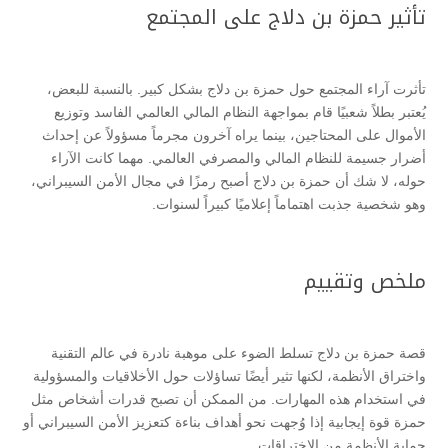
تأثير حمزة بن دلاج على المجتمع
تأثرت آراء المجتمع حول حمزة بن دلاج بشكل كبير. بالنسبة للبعض،
يُعتبر بطلاً شعبيًا قام بمواجهة النظام المالي العالمي الفاسد وتوزيع
الأموال على المحتاجين، بينما يراه آخرون مجرماً مسؤولاً عن إحداث
أضرار جسيمة للنظام المالي والمصرفي العالمي. مهما كانت الآراء
حوله، لا شك أن حمزة بن دلاج أصبح رمزًا في مجال الأمن السيبراني،
وهو شخصية جذبت اهتماماً إعلاميًا كبيراً لسنوات.
ملخص وتقييم
قصة حمزة بن دلاج تسلط الضوء على موهبة نادرة في عالم التقنية
واختراق الأنظمة، لكنها تثير أيضًا تساؤلات حول الأخلاقيات والمسؤولية
في استخدام هذه المهارات. من الممكن أن تصبح قدرات أشخاص مثل
حمزة قوة إيجابية إذا وُجهت نحو أهداف بناءة كتعزيز الأمن السيبراني أو
حماية الأنظمة من الاختراقات.