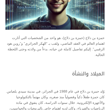
حمزة بن دلاج (حمزة بن دلاج)، هو واحد من الشخصيات التي أثارت
اهتمام العالم في العقد الماضي، ولقب بـ “الهكر الجزائري” و”روبن هود
الرقمي”. إليكم تفاصيل كاملة عن حياته، بدءاً من ولادته وحتى اللحظة
الحالية.
الميلاد والنشأة
وُلد حمزة بن دلاج في عام 1988 في الجزائر، في مدينة سيدي بلعباس.
كان حمزة طفلاً ذكياً وفضولياً منذ صغره، وكان مهتماً بالتكنولوجيا
والأجهزة الإلكترونية. خلال سنوات الدراسة، كان يتفوق في مادة
الرياضيات والفيزياء، وكان لديه اهتمام خاص بالبرمجيات والحواسيب،