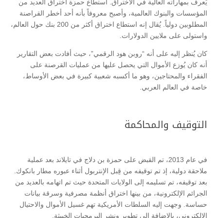
يُعرف بمهاراته العالية في الاختراق. استطاع حمزة اختراق العديد من
المؤسسات والبنوك العالمية، وأصبح معروفاً بأنه أحد أخطر القراصنة
المطلوبين دولياً. يُقال إنه استطاع اختراق أكثر من 200 بنك حول العالم،
واستولى على ملايين الدولارات.
كان يُنظر إليه على أنه “روبن هود الرقمي”، حيث أفادت بعض التقارير
أنه كان يُوزع الأموال التي يحصل عليها من عمليات القرصنة على
الفقراء والمحتاجين، وهو ما أكسبه شعبية كبيرة في بعض الأوساط،
خاصة في العالم العربي.
التوقيف والمحاكمة
في عام 2013، تم القبض على حمزة بن دلاج في تايلاند بعد عملية
ملاحقة دولية، إذ تم توقيفه من قِبل الإنتربول أثناء عبوره مطار بانكوك.
بعد توقيفه، تم تسليمه إلى الولايات المتحدة حيث تم اتهامه بالعديد من
الجرائم الإلكترونية، من بينها اختراق أنظمة مصرفية وسرقة بيانات
حساسة. وجهت إليه السلطات الأمريكية تهم غسيل الأموال والاحتيال
الإلكتروني، بالإضافة إلى تطوير ونشر البرمجيات الخبيثة.