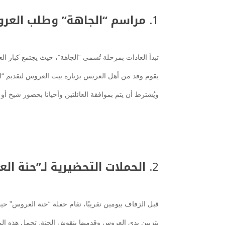
1.
مراسم “الجاهة” وطلب العر
تبدأ العادات بمرحلة تُسمى “الجاهة”، حيث يجتمع كبار الع
يقوم وفد من أهل العريس بزيارة بيت العروس لتقديم “ال
ويُشترط أن يتم بموافقة العائلتين وأحيانا بحضور شيخ أو 
2.
الحملات التحضيرية لـ”حنة ال
قبل الزفاف بيومين تقريبًا، تقام حفلة “حنة العروس” 
بتزيين يدي العروس وقدميها بنقوش الحنة. تحمل هذه المن