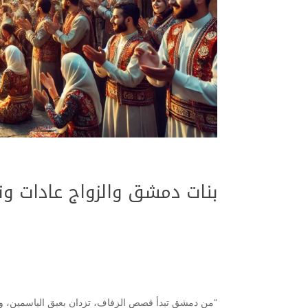
بنات دمشق والزواج عادات وتق
“من دمشق تبدأ قصص الزفاف، تزدان بعبق الياسمين، وتُ