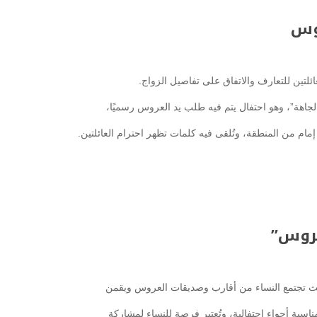
وس
ائلتين للتعارف والاتفاق على تفاصيل الزواج.
جاهة”، وهو احتفال يتم فيه طلب يد العروس رسميًا،
إمام من المنطقة، وتُلقى فيه كلمات تظهر احترام العائلتين.
عروس”
حيث تجتمع النساء من أقارب وصديقات العروس ويقمن
اسبة أجواء احتفالية، وتُعتبر فرصة للنساء لمشاركة