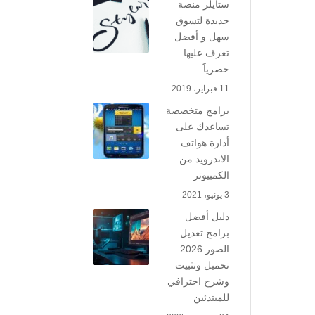
ستايلر منصة
جديدة لتسوق
سهل و أفضل
تعرف عليها
حصرياََ
11 فبراير، 2019
برامج متخصصة
تساعدك على
أدارة هواتف
الاندرويد من
الكمبيوتر
3 يونيو، 2021
دليل أفضل
برامج تعديل
الصور 2026:
تحميل وتثبيت
وشرح احترافي
للمبتدئين