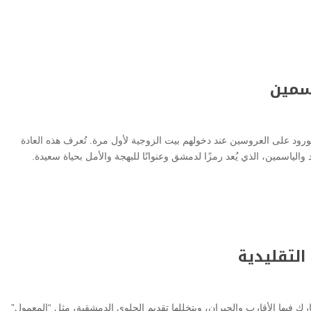
اسمين
د على العروسين عند دخولهم بيت الزوجية لأول مرة. تُعرف هذه العادة
 والياسمين، الذي يُعد رمزًا لدمشق وعنوانًا للبهجة والأمل بحياة سعيدة.
التقليدية
رك فيها الأقارب والجيران، ويتخللها تقديم الحلوى الدمشقية، مثل “المعمول”