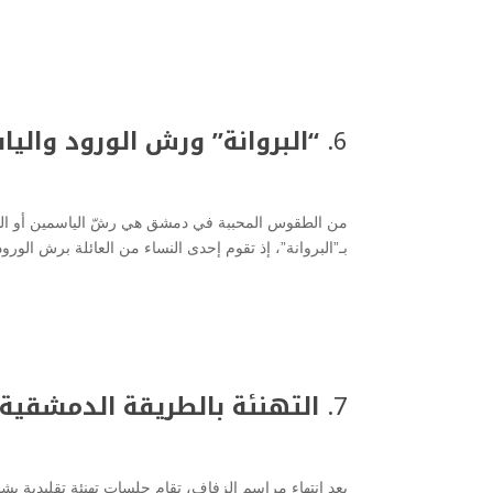
6.
“البروانة” ورش الورود والي
من الطقوس المحببة في دمشق هي رشّ الياسمين أو الورو
بـ”البروانة”، إذ تقوم إحدى النساء من العائلة برش الورود
7.
التهنئة بالطريقة الدمشقية 
بعد انتهاء مراسم الزفاف، تقام جلسات تهنئة تقليدية يشا