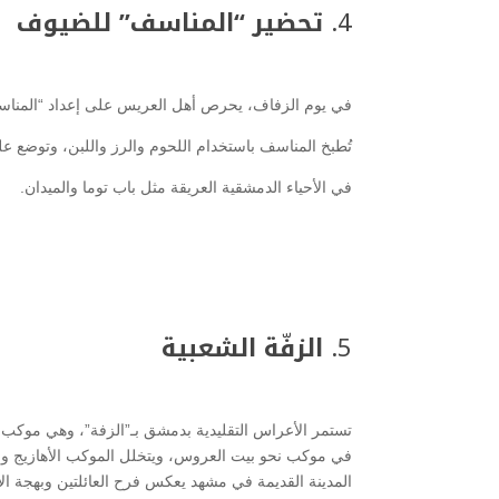
4.
تحضير “المناسف” للضيوف
في يوم الزفاف، يحرص أهل العريس على إعداد “المناسف
تُطبخ المناسف باستخدام اللحوم والرز واللبن، وتوضع عل
في الأحياء الدمشقية العريقة مثل باب توما والميدان.
5.
الزفّة الشعبية
تستمر الأعراس التقليدية بدمشق بـ”الزفة”، وهي موكب ح
في موكب نحو بيت العروس، ويتخلل الموكب الأهازيج والزغ
المدينة القديمة في مشهد يعكس فرح العائلتين وبهجة الأح