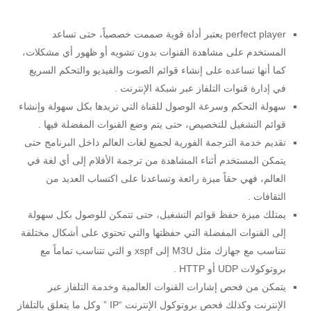
perfect player يعتبر أداة قوية صممت خصصياً، حتى تساعد
المستخدم على مشاهدة القنوات بدون تشويه أو ظهور أي مشكلات،
كما أنها تساعده على إنشاء قوائم الصوت والفيديو والتحكم السريع
في إدارة قنوات التلفاز عبر شبكة الإنترنت .
سهولة التحكم وسرعة الوصول للقناة التي تريدها بكل سهولة وإنشاء
قوائم التشغيل للتخصيص، حتى يتم وضع القنوات المفضلة فيها .
تقديم خدمة الترجمة الفورية لجميع لغات العالم داخل البرنامج حتى
يتمكن المستخدم أثناء المشاهدة من ترجمة الأفلام إلى أي لغة في
العالم، فهي حقاً ميزة رائعة وتساعدنا على اكتساب العديد من
الثقافات .
يمتلك ميزة حفظ قوائم التشغيل، حتى تتمكن للوصول بكل سهولة
إلى القنوات المفضلة التي حفظتها والتي تحتوي على أشكال مختلفة
تتناسب مع جهازك مثل M3U إلى xspf و التي تتناسب تماماً مع
بروتوكولات UDP أو HTTP .
يتمكن من فحص إشارات القنوات العالمية وخدمة التلفاز عبر
الإنترنت وكذلك فحص بروتوكول الإنترنت “IP ” وكل ما يتعلق بالتلفاز