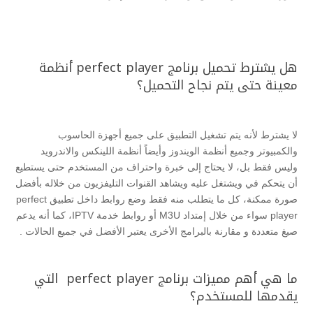
هل يشترط تحميل برنامج perfect player أنظمة
معينة حتى يتم نجاح التحميل؟
لا يشترط لأنه يتم تشغيل التطبيق على جميع أجهزة الحاسوب
والكمبيوتر وجميع أنظمة الويندوز وأيضاً أنظمة اللينكس والاندرويد
وليس فقط بل، لا يحتاج إلى خبرة واحتراف من المستخدم حتى يستطيع
أن يتحكم في ويشتغل عليه ويشاهد القنوات التليفزيون من خلاله بأفضل
صورة ممكنة، كل ما يتطلب منه فقط وضع روابط داخل تطبيق perfect
player سواء من خلال إمتداد M3U أو روابط خدمة IPTV، كما أنه يدعم
صيغ متعددة و مقارنة بالبرامج الأخرى يعتبر الأفضل في جميع الحالات .
ما هي أهم مميزات برنامج perfect player التي
يقدمها للمستخدم؟