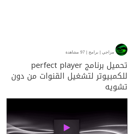
مزاجي
|
برامج
|
97 مشاهدة
تحميل برنامج perfect player
للكمبيوتر لتشغيل القنوات من دون
تشويه