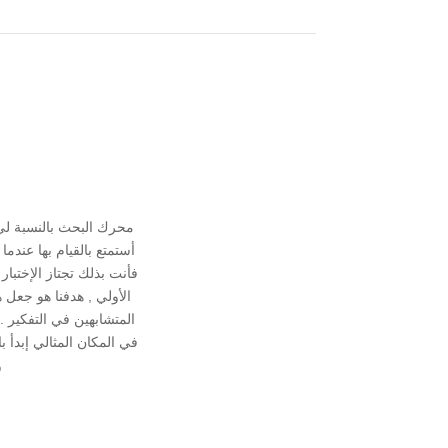
محرك البحث بالنسبة ل
أستمتع بالقيام بها عند
فأنت بذلك تجتاز الإختبا
الأولي , هدفنا هو جعل 
المتشابهين في التفكير
في المكان المثالي إبدأ 
و