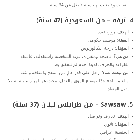
الفتيات ولا يعبث بها، سنه لا يقل عن 34 سنة.
4.
ترفه – من السعودية (47 سنة)
الهدف
: زواج تعدد
المهنة
: موظف حكومي
المؤهل
: درجة البكالوريوس
من هي؟
: ناضجة ومتفردة، قوية الشخصية واستقلالية، عاشقة
للقراءة والحرف، لديها أحلام لم تتحقق بعد.
من تبحث عنه؟
: رجل على قدر عالٍ من النضج والثقافة والثقة
والعلم، ناجح جدًا ومنفتح الرؤى والعقل، يبحث عن امرأة مثيلة له ولا
يقبل المعتاد.
5.
Sawsaw – من طرابلس لبنان (37 سنة)
الهدف
: تعارف وتواصل
المؤهل
: ثانوي
الجنسية
: عراقي