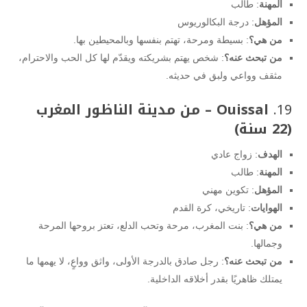
المهنة
: طالب
المؤهل
: درجة البكالوريوس
من هي؟
: بسيطة ومرحة، تهتم بنفسها وبالمحيطين بها.
من تبحث عنه؟
: شخص يهتم بشريكته ويقدّم لها كل الحب والاحترام،
مثقف وواعي ولبق في حديثه.
19.
Ouissal – من مدينة الناظور المغرب
(22 سنة)
الهدف
: زواج عادي
المهنة
: طالب
المؤهل
: تكوين مهني
الهوايات
: تاريخي، كرة القدم
من هي؟
: بنت المغرب، مرحة وتحب الدلع، تعتز بروحها المرحة
وجمالها.
من تبحث عنه؟
: رجل صادق بالدرجة الأولى، واثق وواعٍ، لا يهمها ما
يمتلك ظاهريًا بقدر أخلاقه الداخلية.