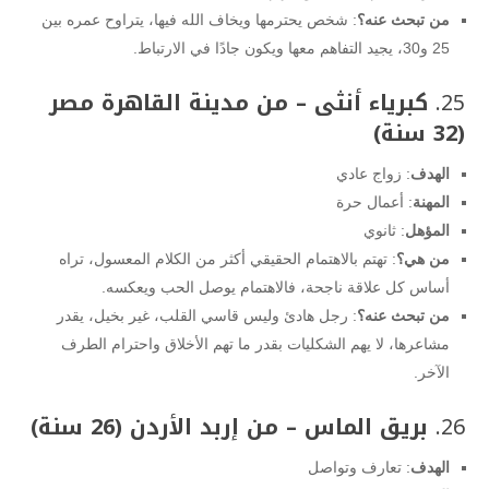
من تبحث عنه؟
: شخص يحترمها ويخاف الله فيها، يتراوح عمره بين
25 و30، يجيد التفاهم معها ويكون جادًا في الارتباط.
25.
كبرياء أنثى – من مدينة القاهرة مصر
(32 سنة)
الهدف
: زواج عادي
المهنة
: أعمال حرة
المؤهل
: ثانوي
من هي؟
: تهتم بالاهتمام الحقيقي أكثر من الكلام المعسول، تراه
أساس كل علاقة ناجحة، فالاهتمام يوصل الحب ويعكسه.
من تبحث عنه؟
: رجل هادئ وليس قاسي القلب، غير بخيل، يقدر
مشاعرها، لا يهم الشكليات بقدر ما تهم الأخلاق واحترام الطرف
الآخر.
26.
بريق الماس – من إربد الأردن (26 سنة)
الهدف
: تعارف وتواصل