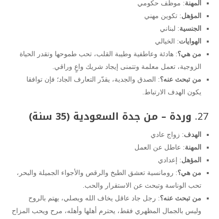
المهنة
: موظف حكومي
المؤهل
: تكوين مهني
الجنسية
: لبناني
الهوايات
: الخيالي
من هي؟
: هادئة وعاطفية وطيبة القلب، تحب طموحها وتقدر الحياة
الزوجية، تعمل معلمة وتتمنى إيجاد شريك واعٍ وراقي.
من تبحث عنه؟
: الصدق والجدية، يقدّر التعارف الجاد؛ فإن توافقا
يكون الهدف الارتباط.
27.
وردة – من جدة السعودية (35 سنة)
الهدف
: زواج عادي
المهنة
: عاطل عن العمل
المؤهل
: إعدادي
من هي؟
: رومانسية تعشق الطبخ والرقص والأجواء الجميلة والبحر،
تحب الوناسة وتبحث عن الاستقرار والحب.
من تبحث عنه؟
: رجل جاد عاقل يخاف الله ويصلي، يهتم بالروح
وليس بالجمال المظهري فقط، يحترم أهلها وأهله، مرح ويحب المزاح