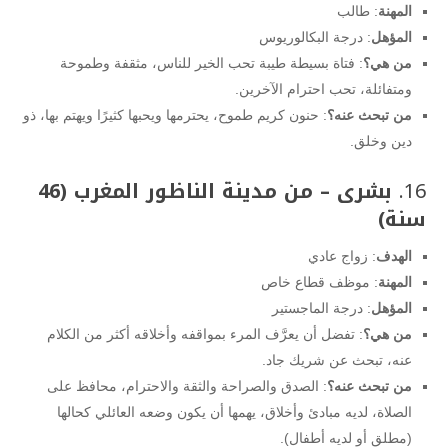
المهنة
: طالب
المؤهل
: درجة البكالوريوس
من هي؟
: فتاة بسيطة طيبة تحب الخير للناس، مثقفة وطموحة
ومتفائلة، تحب احترام الآخرين.
من تبحث عنه؟
: حنون كريم طموح، يحترمها ويحبها كثيرًا ويهتم بها، ذو
دين وخلق.
16.
بشرى – من مدينة الناظور المغرب (46
سنة)
الهدف
: زواج عادي
المهنة
: موظف قطاع خاص
المؤهل
: درجة الماجستير
من هي؟
: تفضل أن يعرَّف المرء بمواقفه وأخلاقه أكثر من الكلام
عنه، تبحث عن شريك جاد.
من تبحث عنه؟
: الصدق والصراحة والثقة والاحترام، محافظ على
الصلاة، لديه مبادئ وأخلاق، يهمها أن يكون وضعه العائلي كحالها
(مطلق أو لديه أطفال).