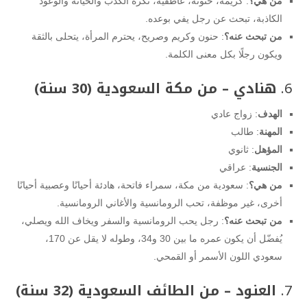
من هي؟
: كريمة، حنونة، عاطفية، تكره الكذب والخيانة والوعود
الكاذبة، تبحث عن رجل يفي بوعده.
من تبحث عنه؟
: حنون وكريم وصريح، يحترم المرأة، يتحلى بالثقة
ويكون رجلًا بكل معنى الكلمة.
6.
هنادي – من مكة السعودية (30 سنة)
الهدف
: زواج عادي
المهنة
: طالب
المؤهل
: ثانوي
الجنسية
: عراقي
من هي؟
: سعودية من مكة، سمراء فاتحة، هادئة أحيانًا وعصبية أحيانًا
أخرى، غير موظفة، تحب الرومانسية والأغاني الرومانسية.
من تبحث عنه؟
: رجل يحب الرومانسية والسفر ويخاف الله ويصلي،
يُفضّل أن يكون عمره ما بين 30 و34، وطوله لا يقل عن 170،
سعودي اللون الأسمر أو القمحي.
7.
العنود – من الطائف السعودية (32 سنة)