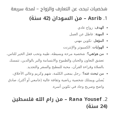
شخصيات تبحث عن التعارف والزواج – لمحة سريعة
1.
Asrib – من السودان (42 سنة)
الهدف
: زواج عادي
المهنة
: عاطل عن العمل
المؤهل
: تكوين مهني
الهوايات
: الكمبيوتر والإنترنت
من هو/هي؟
: شخصية مرحة وبسيطة، طيبة وتحب فعل الخير للناس،
تعشق التعاون والحنان والطموح والابتسامة والبر بالوالدين، تتمسك
بالصلاة وقراءة القرآن، محبة للمطبخ والسفر والتجديد.
من تبحث عنه؟
: رجل بمعنى الكلمة، شهم وكريم وعالي الأخلاق،
يُصلي ويمتلك شخصية رياضية وثقافة عالية (جامعي أو أكثر)، صادق
واضح وصريح وجاد في تكوين أسرة.
2.
Rana Yousef – من رام الله فلسطين
(24 سنة)