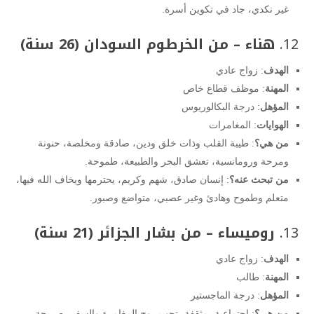
غير نكدي، جاد في تكوين أسرة.
12.
هناء – من الخرطوم السودان (26 سنة)
الهدف
: زواج عادي
المهنة
: موظف قطاع خاص
المؤهل
: درجة البكالوريوس
الهوايات
: المغامرات
من هي؟
: طيبة القلب وذات خلق ودين، صادقة ومخلصة، حنونة
ومرحة ورومانسية، تعشق البحر والطبيعة، طموحة.
من تبحث عنه؟
: إنسان صادق، شهم وكريم، يحترمها ويخاف الله فيها،
متعلم وطموح وهادئ وغير عصبي، متواضع وصبور.
13.
روميساء – من بشار الجزائر (21 سنة)
الهدف
: زواج عادي
المهنة
: طالب
المؤهل
: درجة الماجستير
من هي؟
: اجتماعية، مثقفة، تحب روح المغامرة والسفر، صريحة