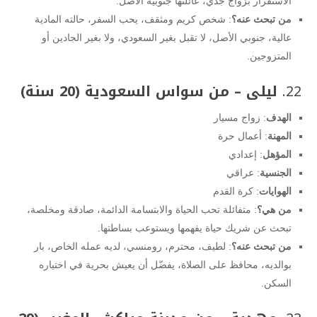
الاستقرار بزواج جدي، عائلتها جنوبية الأصل.
من تبحث عنه؟
: شخص كريم ومثقف، يحب السفر، حالته المادية
عالية، جنوبي الأصل، لا تقبل بغير السعودي، ولا بغير الجادين أو
المتزوجين.
22.
ليلى – من سواس السعودية (20 سنة)
الهدف
: زواج مسيار
المهنة
: أعمال حرة
المؤهل
: إعدادي
الجنسية
: عراقي
الهوايات
: كرة القدم
من هي؟
: متفائلة تحب الحياة والابتسامة الدائمة، صادقة ومخلصة،
تبحث عن شريك حياة يفهمها ويستوعب بساطتها.
من تبحث عنه؟
: لطيف، محترم، رومنسي، لديه عمله الخاص، بار
بوالديه، محافظ على الصلاة، يفضّل أن يعيش بحرية في اختياره
السكن.