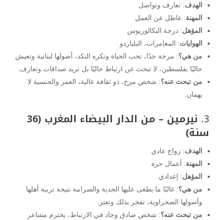
الهدف
: تعارف وتواصل
المهنة
: عاطل عن العمل
المؤهل
: درجة البكالوريوس
الهوايات
: المغامرات، البلياردو
من هي؟
: مرحة جدًا، تحب الحياة وتكره النكد، أصولها لبنانية وتعيش
حاليًا بفلسطين، لا تبحث عن ارتباط حاليًا بل تريد صداقات وتعارف.
من تبحث عنه؟
: شخص مرح، ذو ثقافة عالية، العمر والجنسية لا
يهمان.
3.
نيرمين – من الدار البيضاء المغرب (36
سنة)
الهدف
: زواج عادي
المهنة
: أعمال حرة
المؤهل
: إعدادي
من هي؟
: غالبًا ما يطغى عليها الجدية والصرامة نتيجة تربية أهلها
وأصولها الصحراوية، تفخر بذلك وتعتز.
من تبحث عنه؟
: شخص صادق وجاد في الارتباط، يحترم مشاعر