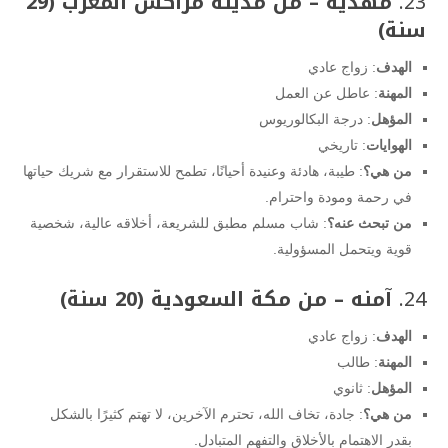
23.
مهدية – من مدينة مراكش المغرب (29
سنة)
الهدف
: زواج عادي
المهنة
: عاطل عن العمل
المؤهل
: درجة البكالوريوس
الهوايات
: تاريخي
من هي؟
: طيبة، هادئة وعنيدة أحيانًا، تطمح للاستقرار مع شريك حياتها
في رحمة ومودة واحترام.
من تبحث عنه؟
: شاب مسلم مطبق للشريعة، أخلاقه عالية، شخصية
قوية ويتحمل المسؤولية.
24.
آمنه – من مكة السعودية (20 سنة)
الهدف
: زواج عادي
المهنة
: طالب
المؤهل
: ثانوي
من هي؟
: جادة، تخاف الله، تحترم الآخرين، لا تهتم كثيرًا بالشكل
بقدر الاهتمام بالأخلاق والتفهم المتبادل.