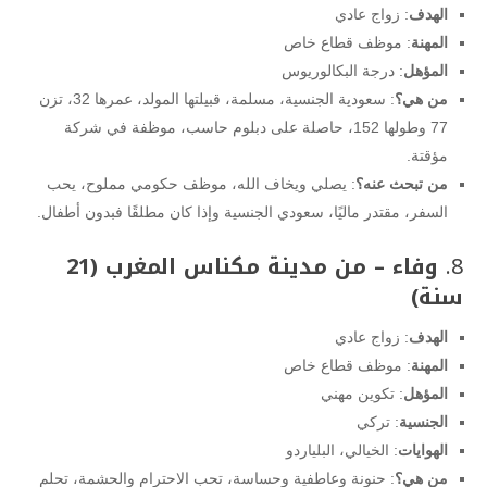
الهدف
: زواج عادي
المهنة
: موظف قطاع خاص
المؤهل
: درجة البكالوريوس
من هي؟
: سعودية الجنسية، مسلمة، قبيلتها المولد، عمرها 32، تزن
77 وطولها 152، حاصلة على دبلوم حاسب، موظفة في شركة
مؤقتة.
من تبحث عنه؟
: يصلي ويخاف الله، موظف حكومي مملوح، يحب
السفر، مقتدر ماليًا، سعودي الجنسية وإذا كان مطلقًا فبدون أطفال.
8.
وفاء – من مدينة مكناس المغرب (21
سنة)
الهدف
: زواج عادي
المهنة
: موظف قطاع خاص
المؤهل
: تكوين مهني
الجنسية
: تركي
الهوايات
: الخيالي، البلياردو
من هي؟
: حنونة وعاطفية وحساسة، تحب الاحترام والحشمة، تحلم