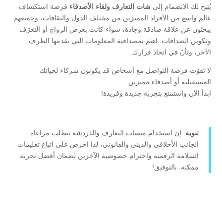
يُتيح لك الانضمام إلى
شات التعارف ولقاء الأصدقاء
فرصة استكشاف
عالم واسع من الأفراد المميزين من مختلف الدول والثقافات، وجميعهم
يبحثون عن علاقة صادقة وجادة، سواء كانت بغرض الزواج أو التعرّف
وتكوين الصداقات. اهتم بمصداقية المعلومات التي يقدمها الطرف
الآخر، وتأنّ في اتخاذ قرارك.
لا تفوّت فرصة التواصل مع أشخاص قد يكونون شركاء لحياتك
المستقبلية أو أصدقاء مميزين.
ابدأ الآن واستمتع بتجربة جديدة وفريدة!
تنويه
: إن استخدام منصات التعارف والدردشة يتطلب مراعاة
الجانب الأخلاقي والديني والقانوني، لذا احرص على اتباع تعليمات
السلامة الرقمية واحترام خصوصية الآخرين لضمان أفضل تجربة
ممكنة. بالتوفيق!