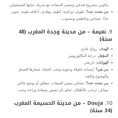
بتكوين مشروع فندقي وتتمنى السعادة مع شريك حياتها المستقبلي.
من تبحث عنه؟
: طويل ذو لحية، لطيف وهادئ، أخلاقه طيبة، حنون
جدًا، حساس وعاطفي ومحبوب.
9.
نعيمة – من مدينة وجدة المغرب (48
سنة)
الهدف
: زواج عادي
المؤهل
: درجة البكالوريوس
الهوايات
: تاريخي
من هي؟
: إنسانة خلوقة وحنونة وتحب الحياة، شعارها الصدق
والوضوح والثقة.
من تبحث عنه؟
: متحلي بنفس الصفات، مطلق أو بوضع عائلي
مماثل، ترحب بالأطفال، تحلم بأن تعيش بسعادة وراحة وحب.
10.
Douja – من مدينة الحسيمة المغرب
(34 سنة)