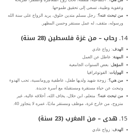
وعفوية وطيبة، تسعى إلى تحقيق طموحها.
من تبحث عنه؟
: رجل مسلم متدين خلوق، يريد الزواج على سنة الله
ورسوله، مثقف، له عمل مستقر وحسن المظهر.
14.
رحاب – من غزة فلسطين (28 سنة)
الهدف
: زواج عادي
المهنة
: عاطل عن العمل
المؤهل
: بعض السنوات الجامعية
الهوايات
: الفوتوغرافيا
من هي؟
: زوجة شهيد ولديها طفل، عاطفية ورومانسية، تحب الهدوء
وتبحث عن حياة مستقرة ومستقبلة مع أسرة جديدة.
من تبحث عنه؟
: متعلم، ابن حلال، يخاف الله، أخلاقه عالية، غير
متزوج، من خارج غزة، موظف ومستقر ماديًا، عمره لا يتجاوز 40.
15.
هدى – من المغرب (23 سنة)
الهدف
: زواج عادي