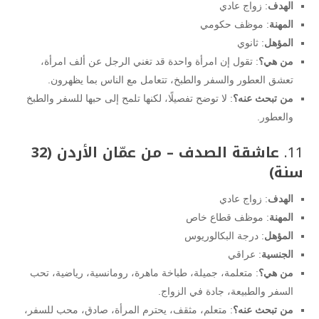
الهدف
: زواج عادي
المهنة
: موظف حكومي
المؤهل
: ثانوي
من هي؟
: تقول إن امرأة واحدة قد تغني الرجل عن ألف امرأة،
تعشق العطور والسفر والطبخ، تتعامل مع الناس بما يظهرون.
من تبحث عنه؟
: لا توضح تفصيلًا، لكنها تلمح إلى حبها للسفر والطبخ
والعطور.
11.
عاشقة الصدف – من عمّان الأردن (32
سنة)
الهدف
: زواج عادي
المهنة
: موظف قطاع خاص
المؤهل
: درجة البكالوريوس
الجنسية
: عراقي
من هي؟
: متعلمة، جميلة، طباخة ماهرة، رومانسية، رياضية، تحب
السفر والطبيعة، جادة في الزواج.
من تبحث عنه؟
: متعلم، مثقف، يحترم المرأة، صادق، محب للسفر،