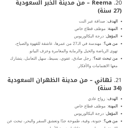
20.
Reema – من مدينة الخبر السعودية
(27 سنة)
الهدف
: صداقة عبر النت
المهنة
: موظف قطاع خاص
المؤهل
: درجة البكالوريوس
من هي؟
: مهندسة في الـ27 من عمرها، عاشقة للقهوة والصباح،
تهوى الرياضة والخيل والرماية والمغامرة وعزف البيانو.
من تبحث عنه؟
: رجل صادق، عفوي، بسيط، سهل التعامل، يتشارك
معها الاهتمامات والأفكار.
21.
تهاني – من مدينة الظهران السعودية
(34 سنة)
الهدف
: زواج عادي
المهنة
: موظف قطاع خاص
المؤهل
: درجة البكالوريوس
من هي؟
: حنونة، وفية، طموحة جدًا وتعشق السفر والبحر، تبحث عن