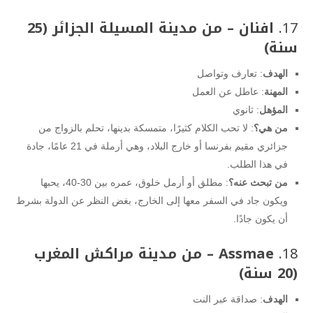
17.
افنان – من مدينة المسيلة الجزائر (25
سنة)
الهدف
: تعارف وتواصل
المهنة
: عاطل عن العمل
المؤهل
: ثانوي
من هي؟
: لا تحب الكلام كثيرًا، متمسكة بدينها، تحلم بالزواج من
جزائري مقيم بفرنسا أو خارج البلاد، وهي أرملة في 21 عامًا، جادة
في هذا الطلب.
من تبحث عنه؟
: مطلق أو أرمل خلوق، عمره بين 30-40، يحبها
ويكون جاد في السفر معها إلى الخارج، بغض النظر عن الدولة بشرط
أن يكون جادًا.
18.
Assmae – من مدينة مراكش المغرب
(20 سنة)
الهدف
: صداقة عبر النت