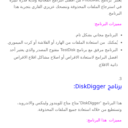
يعتبر برنامج PhotoRec من أفضل البرامج المجانية ولديه قدرة كبيرة
في استرجاع الملفات المحذوفة وننصحك عزيزي القاري بتجربة هذا
البرنامج.
مميزات البرنامج:
البرنامج مجاني بشكل تام.
يُمكنك من استعادة الملفات من الهارد أو الفلاشة أو كرت الميموري.
البرنامج مرفق مع برنامج TestDisk مفتوح المصدر والذي يعتبر أحد
افضل البرامج لاستعادة الاقراص أو اصلاح مشاكل اقلاع الاقراص
ذاتية الاقلاع.
برنامج DiskDigger:
هذا البرنامج “DiskDigger”متاح متاح للويندوز ولينكس والاندرويد،
وتستطيع من خلاله استعادة جميع الملفات المحذوفة.
مميزات هذا البرنامج: