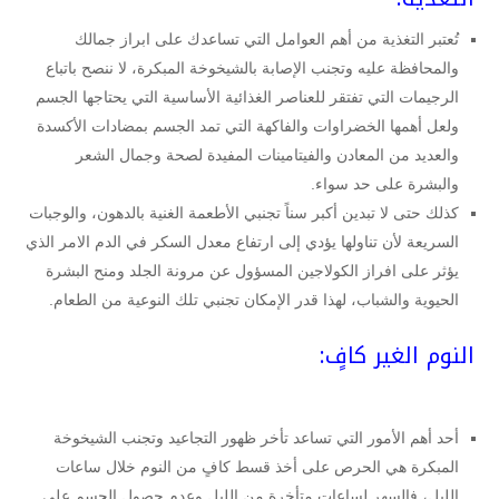
تُعتبر التغذية من أهم العوامل التي تساعدك على ابراز جمالك
والمحافظة عليه وتجنب الإصابة بالشيخوخة المبكرة، لا ننصح باتباع
الرجيمات التي تفتقر للعناصر الغذائية الأساسية التي يحتاجها الجسم
ولعل أهمها الخضراوات والفاكهة التي تمد الجسم بمضادات الأكسدة
والعديد من المعادن والفيتامينات المفيدة لصحة وجمال الشعر
والبشرة على حد سواء.
كذلك حتى لا تبدين أكبر سناً تجنبي الأطعمة الغنية بالدهون، والوجبات
السريعة لأن تناولها يؤدي إلى ارتفاع معدل السكر في الدم الامر الذي
يؤثر على افراز الكولاجين المسؤول عن مرونة الجلد ومنح البشرة
الحيوية والشباب، لهذا قدر الإمكان تجنبي تلك النوعية من الطعام.
النوم الغير كافٍ:
أحد أهم الأمور التي تساعد تأخر ظهور التجاعيد وتجنب الشيخوخة
المبكرة هي الحرص على أخذ قسط كافٍ من النوم خلال ساعات
الليل، فالسهر لساعات متأخرة من الليل وعدم حصول الجسم على