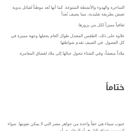
الساحرة والهدوء والأنشطة المتنوعة. كما أنها تُعد موطناً لقبائل بدوية
تعيش بطريقة تقليدية، مما يضيف بُعداً
ثقافياً مميزاً لكل من يزورها.
علاوة على ذلك، الطقس المعتدل طوال العام يجعلها وجهة مميزة في
كل الفصول. في الصيف تقدم شواطئها
ملاذاً منعشاً، وفي الشتاء تتحول جبالها إلى ملاذ لعشاق المغامرة.
ختاماً
جنوب سيناء هي حقاً واحدة من جواهر مصر التي لا يمكن تفويتها. سواء
كنت من عشاق التاريخ، أو المغامرة، أو