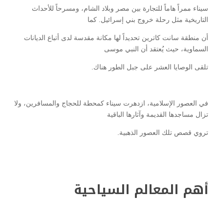
سيناء ممراً هاماً للتجارة بين مصر وبلاد الشام، ومسرحاً للأحداث
التاريخية مثل رحلة خروج بني إسرائيل. كما
أن منطقة سانت كاترين تحديداً لها مكانة مقدسة لدى أتباع الديانات
السماوية، حيث يُعتقد أن النبي موسى
تلقى الوصايا العشر على جبل الطور هناك.
في العصور الإسلامية، ازدهرت سيناء كمحطة للحجاج والمسافرين، ولا
تزال مساجدها القديمة وآثارها الباقية
تروي قصص تلك العصور الذهبية.
أهم المعالم السياحية