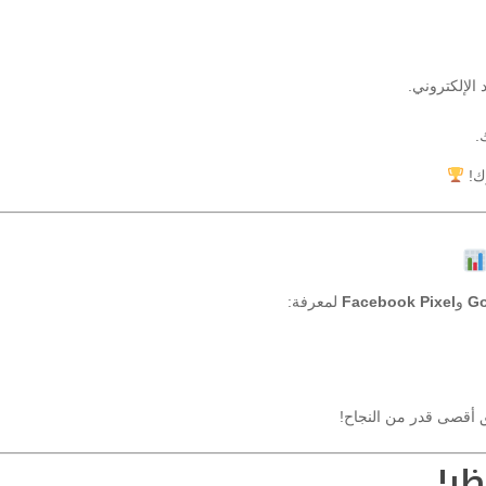
 الإلكتروني.
.
رك!
Go
و
Facebook Pixel
لمعرفة:
يق أقصى قدر من النجاح!
ظر!