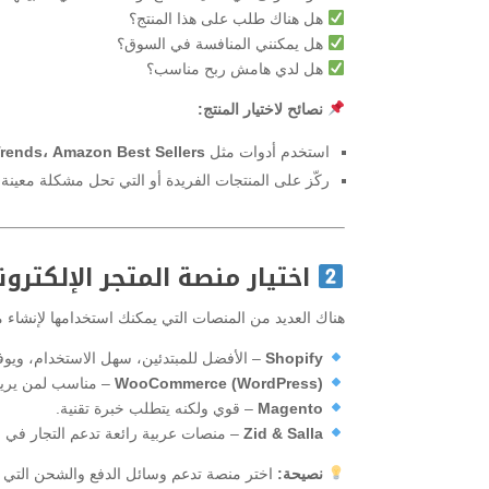
هل هناك طلب على هذا المنتج؟
هل يمكنني المنافسة في السوق؟
هل لدي هامش ربح مناسب؟
نصائح لاختيار المنتج:
استخدم أدوات مثل
Google Trends، Amazon Best Sellers، 
ركّز على المنتجات الفريدة أو التي تحل مشكلة معينة.
اختيار منصة المتجر الإلكترو
هناك العديد من المنصات التي يمكنك استخدامها لإنشاء 
Shopify
– الأفضل للمبتدئين، سهل الاستخدام، ويوفر
WooCommerce (WordPress)
– مناسب لمن يريد
Magento
– قوي ولكنه يتطلب خبرة تقنية.
Zid & Salla
– منصات عربية رائعة تدعم التجار في ال
نصيحة:
اختر منصة تدعم وسائل الدفع والشحن التي