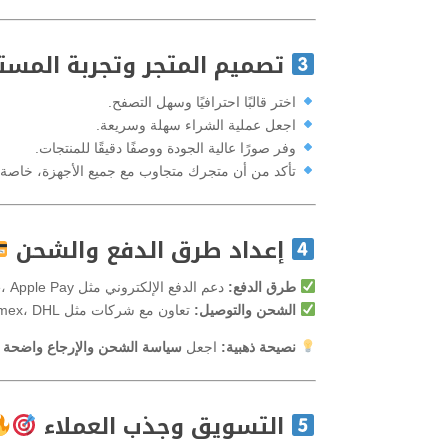
تصميم المتجر وتجربة المس
اختر قالبًا احترافيًا وسهل التصفح.
اجعل عملية الشراء سهلة وسريعة.
وفر صورًا عالية الجودة ووصفًا دقيقًا للمنتجات.
تأكد من أن متجرك متجاوب مع جميع الأجهزة، خاصة ا
إعداد طرق الدفع والشحن
طرق الدفع:
دعم الدفع الإلكتروني مثل PayPal، Stripe، Apple Pay، والمدفوعات المحلية مثل مدى.
الشحن والتوصيل:
تعاون مع شركات مثل Aramex، DHL، أو FedEx، أو استخدم الشحن المحلي إذا كنت تستهدف جمهورًا محددًا.
نصيحة ذهبية:
اجعل
سياسة الشحن والإرجاع واضحة
ح
التسويق وجذب العملاء