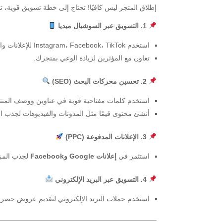
إطلاق المتجر ليس كافيًا! تحتاج إلى خطة تسويق قوية، 
1. التسويق عبر السوشيال ميديا
استخدم Instagram، Facebook، TikTok للإعلانات والعروض الترويجية.
تعاون مع المؤثرين لزيادة الوعي بمتجرك.
2. تحسين محركات البحث (SEO)
استخدم كلمات مفتاحية قوية في عناوين ووصف المنت
أنشئ محتوى قيمًا مثل المدونات والفيديوهات لجذب ال
3. الإعلانات المدفوعة (PPC)
استثمر في
إعلانات Google وFacebook
لجذب المزي
4. التسويق عبر البريد الإلكتروني
استخدم حملات البريد الإلكتروني لتقديم عروض حصرية و