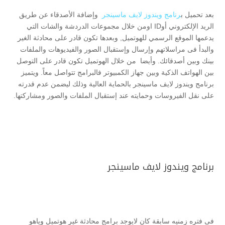
بعد تحميل ب
رنامج ويندوز لايف ماسينجر
وإضافة الأصدقاء عن طريق
الريد الإلكتروني أوID اومن خلال مجموعات الدردشة والشات التي
يدعمها الموقع الرسمي للهوتميل, وبعدها تكون قادر على محادثة الغير
والبدأ فى مراسلاتهم وإرسال وإستقبال الصور والفيديوهات والملفات
بينك وبين أصدقائك. وأيضا من خلال الهوتميل تكون قادر على التوصل
بين الهواتف الذكية وبين جهاز الكمبيوتر فالبرامج تتواصل معاً. ويتميز
برنامج ويندوز لايف ماسينجر بالحماية العالية وذلك ليضمن عدم قدرته
على نقل الفيروسات وحمايته عند إستقبال الملفات والصور ومشاركتها.
برنامج ويندوز لايف ماسينجر
فى فتره زمنيه سابقة كان لايوجد برامج محادثة غير هوتميل وياهو