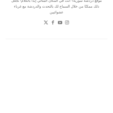
موقع دردشة سورية؟ انت في المكان المثالي إبدأ بالكلام! نجعل
ذلك ممكنًا من خلال السماح لك بالتحدث والدردشة مع غرباء
عشوائيين