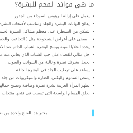
ما هي فوائد الفحم للبشرة؟
يعمل على إزالة الرؤوس السوداء من الجذور .
يعالج التهابات البشرة والجلد ومناسب لأصحاب البشر
يتمكن من السيطرة على معظم مشاكل البشرة الحسا
يقضي على أعراض الشيخوخة مثل ( التجاعيد، والخطوط
يجدد الخلايا الميتة ويمنح البشرة الشباب الدائم عند الا
حل مثالي للقضاء على حب الشباب الذي يعاني منه معظ
يجعل بشرتك نضرة وخالية من الشوائب والعيوب .
يساعد على ترطيب الجلد في البشرة الجافة .
يمتص السموم والبكتريا الضارة والميكروبات من جلد ا
يظهر المرأة العربية بشرة نضرة وصافية ويصبح جمالها
يغلق المسام الواسعة التي تسببت في فتحها منتجات الت
يعتبر هذا القناع واحدة من