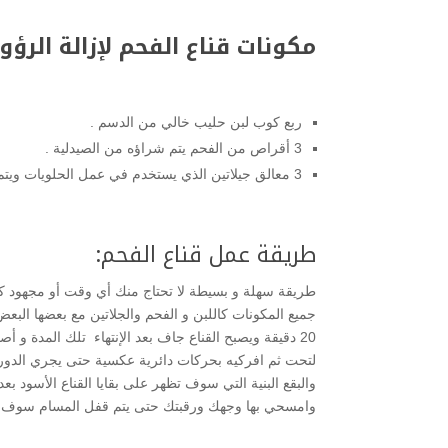
مكونات قناع الفحم لإزالة الرؤ
ربع كوب لبن حليب خالي من الدسم .
3 أقراص من الفحم يتم شراؤه من الصيدلية .
3 معالق جيلاتين الذي يستخدم في عمل الحلويات ويتم شراؤها من العطار .
طريقة عمل قناع الفحم:
طريقة سهلة و بسيطة لا تحتاج منك أي وقت أو مجهود 
جميع المكونات كاللبن و الفحم والجلاتين مع بعضها البع
20 دقيقة ويصبح القناع جاف بعد الإنتهاء تلك المدة 
لتحت ثم افركيه بحركات دائرية عكسية حتى يجري الدورة ا
والبقع البنية التي سوف تظهر على بقايا القناع الأسود بع
وامسحي بها وجهك ورقبتك حتى يتم قفل المسام سوف تنبه