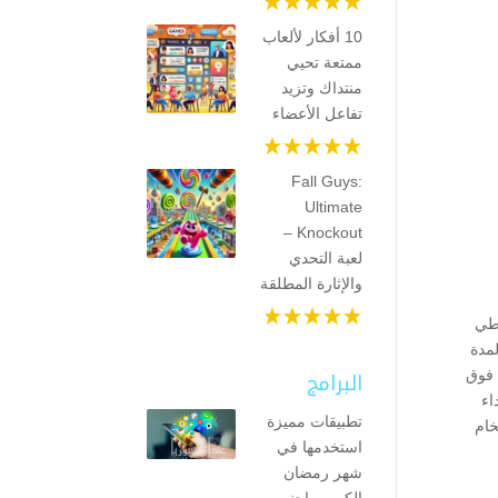
10 أفكار لألعاب
ممتعة تحيي
منتداك وتزيد
تفاعل الأعضاء
Fall Guys:
Ultimate
Knockout –
لعبة التحدي
والإثارة المطلقة
لطي
لمدة
البرامج
 فوق
اء
تطبيقات مميزة
خام
استخدمها في
شهر رمضان