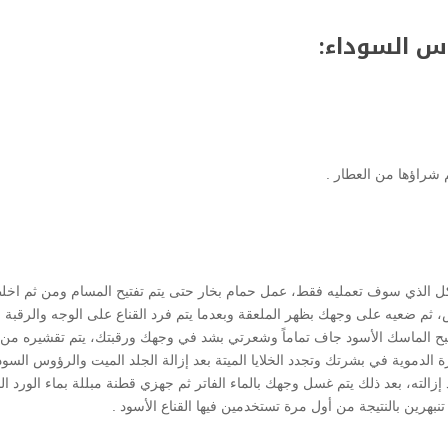
وس السوداء:
كل الذي سوف تعمليه فقط، عمل حمام بخار حتى يتم تفتيح المسام ومن ثم اخ
ض، ثم ضعيه على وجهك بظهر الملعقة وبعدما يتم فرد القناع على الوجه والرقبة 
و أصبح الماسك الأسود جاف تماماً وشعرتي بشد في وجهك ورقبتك، يتم تقشيره من
لدموية في بشرتك وتجدد الخلايا الميتة بعد إزالة الجلد الميت والرؤوس السود
د إزالته، بعد ذلك يتم غسل وجهك بالماء الفاتر ثم جهزي قطنة مبللة بماء الورد ال
رين بالنتيجة من أول مرة تستخدمين فيها القناع الأسود .