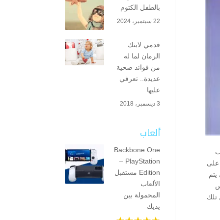
بالطفل الكتوم
22 سبتمبر، 2024
قدمي لابنك
الرمان لما له
من فوائد صحية
عديدة.. تعرفي
عليها
3 ديسمبر، 2018
ألعاب
Backbone One
ب
– PlayStation
 على
Edition مستقبل
يتم
الألعاب
س
المحمولة بين
 تلك
يديك