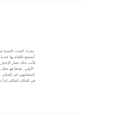
محرك البحث بالنسبة ل
أستمتع بالقيام بها عند
فأنت بذلك تجتاز الإختبا
الأولي , هدفنا هو جعل 
المتشابهين في التفكير
في المكان المثالي إبدأ 
و