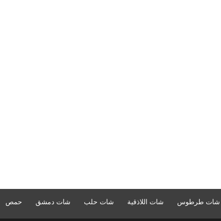
شات طرطوس
شات اللاذقية
شات حلب
شات دمشق
حمص