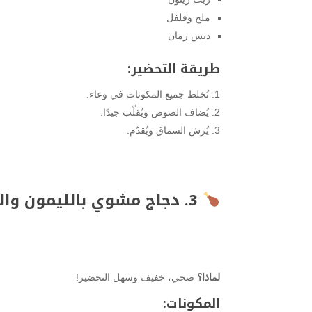
ملح وفلفل
دبس رمان
طريقة التحضير:
تُخلط جميع المكونات في وعاء.
يُضاف الصوص ويُقلّب جيدًا.
يُرش السماق ويُقدّم.
3. دجاج مشوي بالليمون والثوم
لماذا؟
صحي، خفيف وسهل التحضير!
المكونات: