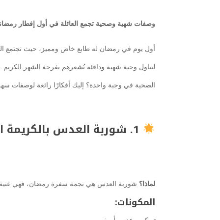
وصفات شهية وصحية تجمع العائلة في أول إفطار رمضان
أول يوم في رمضان له طابع خاص ومميز، حيث تجتمع العا
لتناول وجبة شهية ودافئة تُشعرهم بفرحة الشهر الكريم. لك
الصحية في وجبة واحدة؟ إليك أفكارًا رائعة لوصفات سهل
1. شوربة العدس بالكريمة الصحية
لماذا؟
شوربة العدس هي نجمة سفرة رمضان، فهي غنية بال
المكونات:
كوب عدس أصفر