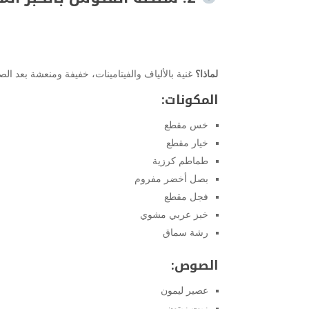
لماذا؟
غنية بالألياف والفيتامينات، خفيفة ومنعشة بعد الصي
المكونات:
خس مقطع
خيار مقطع
طماطم كرزية
بصل أخضر مفروم
فجل مقطع
خبز عربي مشوي
رشة سماق
الصوص:
عصير ليمون
زيت زيتون