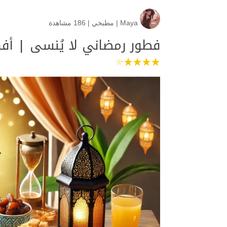
Maya
|
مطبخي
|
186 مشاهدة
فطور رمضاني لا يُنسى | أف