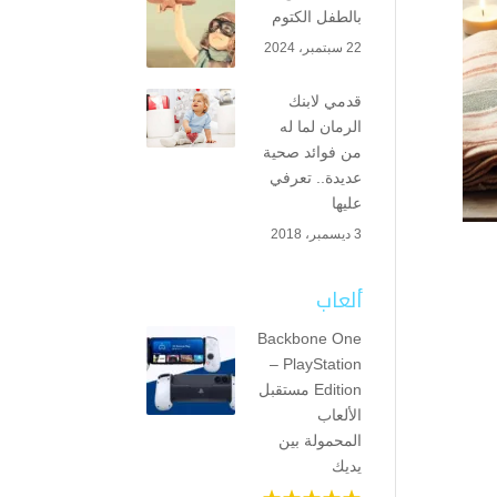
بالطفل الكتوم
22 سبتمبر، 2024
قدمي لابنك
الرمان لما له
من فوائد صحية
عديدة.. تعرفي
عليها
3 ديسمبر، 2018
ألعاب
Backbone One
– PlayStation
Edition مستقبل
الألعاب
المحمولة بين
يديك