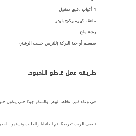
4 أكواب دقيق منخول
ملعقة كبيرة بيكنج باودر
رشة ملح
سمسم أو حبة البركة (للتزيين حسب الرغبة)
طريقة عمل قاطو اللمبوط
في وعاء كبير، نخلط البيض والسكر جيدًا حتى يتكون خ
نضيف الزيت تدريجيًا، ثم الفانيليا والحليب ونستمر بالخف