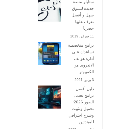
ستايلر منصة
جديدة لتسوق
سهل و أفضل
تعرف عليها
حصرياََ
11 فبراير، 2019
برامج متخصصة
تساعدك على
أدارة هواتف
الاندرويد من
الكمبيوتر
3 يونيو، 2021
دليل أفضل
برامج تعديل
الصور 2026:
تحميل وتثبيت
وشرح احترافي
للمبتدئين