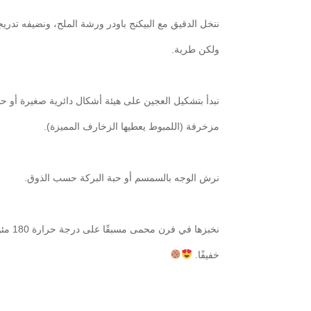
ننخل الدقيق مع البيكنج باودر ورشة الملح، ونضيفه تدر
ولكن طرية.
نبدأ بتشكيل العجين على هيئة أشكال دائرية صغيرة أو 
مزخرفة (اللمبوط يعطيها الزخارف المميزة).
نرش الوجه بالسمسم أو حبة البركة حسب الذوق.
نخبزها في فرن محمى مسبقًا على درجة حرارة 180 مئوية لمدة 15-20 دقيقة أو حتى يصبح لونها ذهبيًا
خفيفًا.