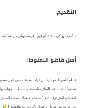
التقديم:
تُقدم مع كوب شاي أو قهوة عربية، وتكون رائعة كضياف
أصل قاطو اللمبوط:
قاطو اللمبوط هو جزء من تراث مدينة حمص العريقة، ويُع
تصنعها الجدات في المنازل باستخدام أبسط المكونات وأكث
التقليدي المزخرف الذي يُستخدم لإضفاء الشكل المميز لل
هل جربته من قبل؟ أو عندك ذكريات مع هالحلوى؟