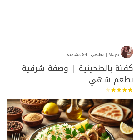
Maya
|
مطبخي
|
94 مشاهدة
كفتة بالطحينية | وصفة شرقية
بطعم شهي