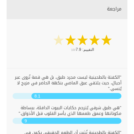
مراجعة
التقييم:
7.9
10/
"الكفتة بالطحينية ليست مجرد طبق، بل هي قصة تُروى عبر
أجيال، حيث يلتقي عبق الماضي بنكهة الحاضر في مزيج لا
يُنسى."
8.1
"هي طبق شرقي يُترجم حكايات البيوت الدافئة، ببساطة
مكوناتها وعمق طعمها الذي يأسر القلوب قبل الأذواق."
9
"الكفتة بالطحينية تُثبت أن الطعم الحقيقي يكمن في