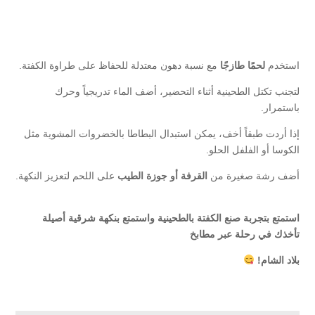
استخدم
لحمًا طازجًا
مع نسبة دهون معتدلة للحفاظ على طراوة الكفتة.
لتجنب تكتل الطحينية أثناء التحضير، أضف الماء تدريجياً وحرك
باستمرار.
إذا أردت طبقاً أخف، يمكن استبدال البطاطا بالخضروات المشوية مثل
الكوسا أو الفلفل الحلو.
أضف رشة صغيرة من
القرفة أو جوزة الطيب
على اللحم لتعزيز النكهة.
استمتع بتجربة صنع الكفتة بالطحينية واستمتع بنكهة شرقية أصيلة
تأخذك في رحلة عبر مطابخ
بلاد الشام!