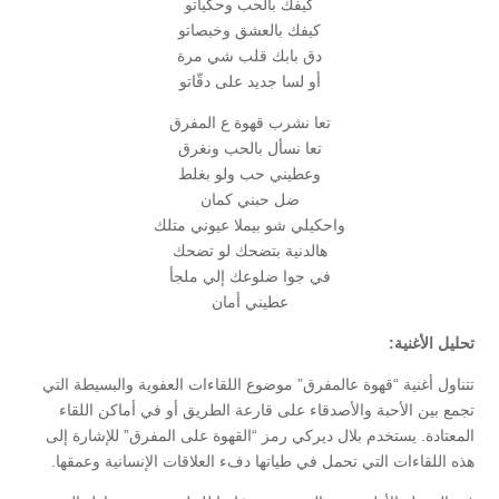
كيفك بالحب وحكياتو
كيفك بالعشق وخبصاتو
دق بابك قلب شي مرة
أو لسا جديد على دقّاتو
تعا نشرب قهوة ع المفرق
تعا نسأل بالحب ونغرق
وعطيني حب ولو بغلط
ضل حبني كمان
واحكيلي شو بيملا عيوني متلك
هالدنية بتضحك لو تضحك
في جوا ضلوعك إلي ملجأ
عطيني أمان
تحليل الأغنية:
تتناول أغنية “قهوة عالمفرق” موضوع اللقاءات العفوية والبسيطة التي
تجمع بين الأحبة والأصدقاء على قارعة الطريق أو في أماكن اللقاء
المعتادة.
يستخدم بلال ديركي رمز “القهوة على المفرق” للإشارة إلى
هذه اللقاءات التي تحمل في طياتها دفء العلاقات الإنسانية وعمقها.