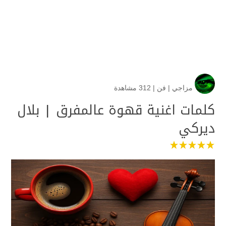
مزاجي
|
فن
|
312 مشاهدة
كلمات اغنية قهوة عالمفرق | بلال
ديركي