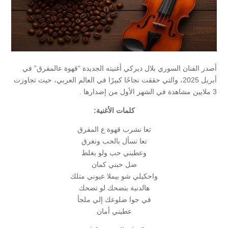
أصدر الفنان السوري بلال ديركي أغنيته الجديدة “قهوة عالمفرق” في
أبريل 2025، والتي حققت نجاحًا كبيرًا في العالم العربي، حيث تجاوزت
3 ملايين مشاهدة في الشهر الأول من إصدارها
.​
كلمات الأغنية:
تعا نشرب قهوة ع المفرق
تعا نسأل بالحب ونغرق
وعطيني حب ولو بغلط
ضل حبني كمان
واحكيلي شو بيملا عيوني متلك
هالدنية بتضحك لو تضحك
في جوا ضلوعك إلي ملجأ
عطيني أمان