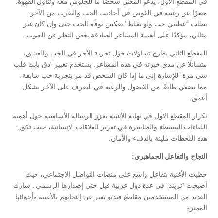
في المقطع الأول، يدعو المغني شخصًا ما للجلوس معه وتناول القهوة،
معبرًا عن رغبته في الغوص في أحاديث الحب والتقرب من الآخر.
يطلب “عطيني حب ولو بغلط” يعكس توقه للحب حتى وإن كان غير
مثالي، مؤكدًا على أهمية المشاعر الصادقة بغض النظر عن العيوب.
المقطع الثاني يطرح تساؤلات حول تجربة الآخر في الحب والعشق،
متسائلًا عن مدى خبرته في هذه المشاعر.
يستخدم تعبير “دق بابك قلب
شي مرة” للإشارة إلى ما إذا كان الشخص قد مر بتجربة حب سابقة،
مما يضفي طابعًا من الفضول والرغبة في التعرف على الآخر بشكل
أعمق.
تكرار المقطع الأول في نهاية الأغنية يعزز الرسالة الأساسية حول أهمية
اللقاءات البسيطة والمباشرة في تعزيز العلاقات الإنسانية، حيث تكون
هذه اللحظات مليئة بالدفء والأمان.
النجاح والتفاعل الجماهيري:
حظيت الأغنية بتفاعل واسع على منصات التواصل الاجتماعي، حيث
أصبحت “تريند” في عدة دول عربية قبل حتى إصدارها الرسمي
.
شارك
العديد من المستخدمين مقاطع فيديو تعبر عن إعجابهم بالأغنية وأجوائها
المميزة