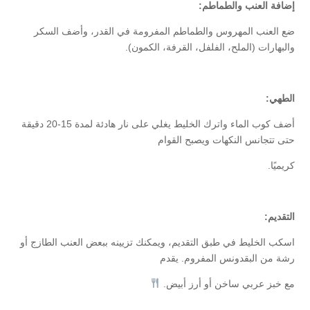
إضافة العنب والطماطم:
ضع العنب المهروس والطماطم المفرومة في القدر، وأضف السكر
والبهارات (الملح، الفلفل، القرفة، الكمون).
الطهي:
أضف كوب الماء واترك الخليط يغلي على نار هادئة لمدة 15-20 دقيقة
حتى تتجانس النكهات ويصبح القوام
كريميًا.
التقديم:
اسكب الخليط في طبق التقديم، ويمكنك تزيينه ببعض العنب الطازج أو
رشة من البقدونس المفروم. يقدم
مع خبز عربي ساخن أو أرز أبيض.