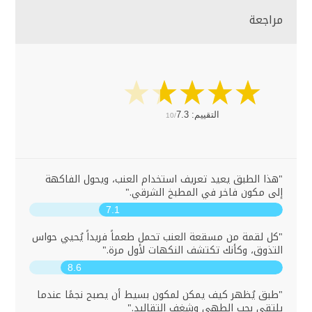
مراجعة
التقييم:
7.3
10/
"هذا الطبق يعيد تعريف استخدام العنب، ويحول الفاكهة
إلى مكون فاخر في المطبخ الشرقي."
7.1
"كل لقمة من مسقعة العنب تحمل طعماً فريداً يُحيي حواس
التذوق، وكأنك تكتشف النكهات لأول مرة."
8.6
"طبق يُظهر كيف يمكن لمكون بسيط أن يصبح نجمًا عندما
يلتقي بحب الطهي وشغف التقاليد."