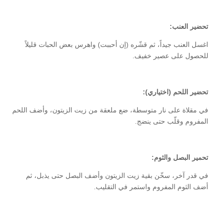
تحضير العنب:
اغسل العنب جيداً، ثم قشّره (إن أحببت) واهرس بعض الحبات قليلاً
للحصول على عصير خفيف.
تحضير اللحم (اختياري):
في مقلاة على نار متوسطة، ضع ملعقة من زيت الزيتون، وأضف اللحم
المفروم وقلّب حتى ينضج.
تحمير البصل والثوم:
في قدر آخر، سخّن بقية زيت الزيتون وأضف البصل حتى يذبل، ثم
أضف الثوم المفروم واستمر في التقليب.