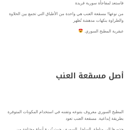
فاستعد لمفاجأة سورية فريدة
من نوعها! مسقعة العنب هي واحدة من الأطباق التي تجمع بين الحلاوة
والطراوة بنكهات مدهشة تُظهر
عبقرية المطبخ السوري.
أصل مسقعة العنب
المطبخ السوري معروف بتنوعه وتفننه في استخدام المكونات المتوفرة
بطريقة إبداعية. مسقعة العنب تعود
جذورها إلى مناطق الساحل السوري، حيث تُزرع أنواع مختلفة من