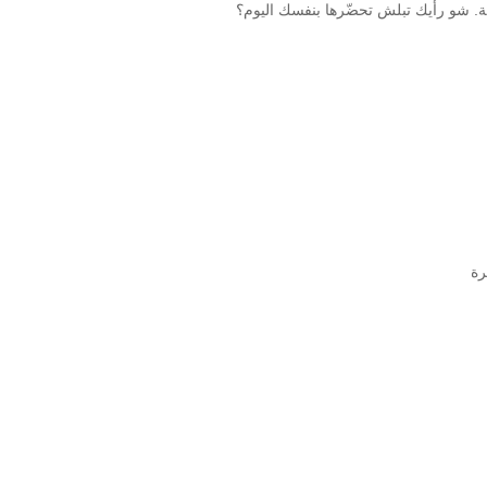
ية. شو رأيك تبلش تحضّرها بنفسك اليوم؟
رة