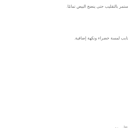
مر بالتقليب حتى ينضج البيض تمامًا.
بب لمسة خضراء ونكهة إضافية.
الأنسجة.