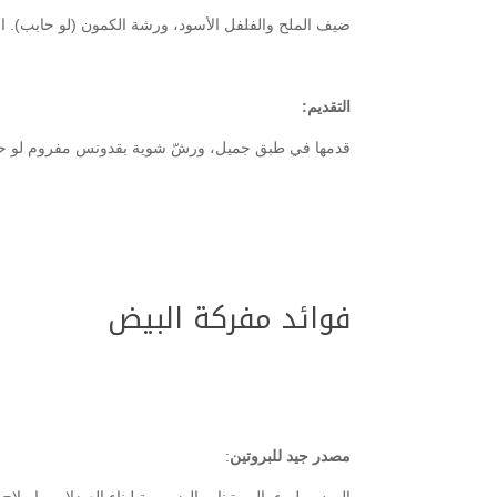
ضيف الملح والفلفل الأسود، ورشة الكمون (لو حابب). است
التقديم:
قدمها في طبق جميل، ورشّ شوية بقدونس مفروم لو حا
فوائد مفركة البيض
مصدر جيد للبروتين
:
البيض مليء بالبروتينات الضرورية لبناء العضلات وإصلاح 