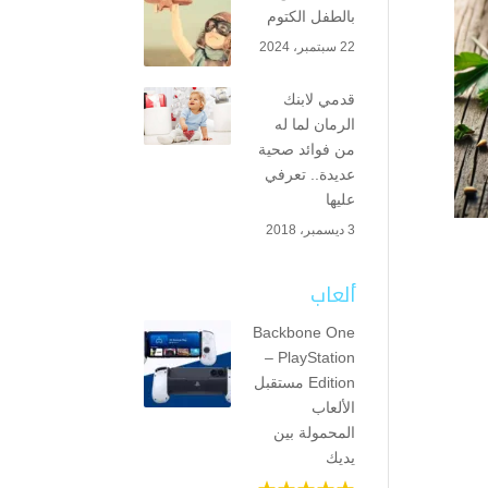
بالطفل الكتوم
22 سبتمبر، 2024
قدمي لابنك
الرمان لما له
من فوائد صحية
عديدة.. تعرفي
عليها
3 ديسمبر، 2018
ألعاب
Backbone One
– PlayStation
Edition مستقبل
الألعاب
المحمولة بين
يديك