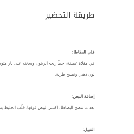
طريقة التحضير
قلي البطاطا:
في مقلاة عميقة، حطّ زيت الزيتون وسخنه على نار متو
لون ذهبي وتصبح طرية.
إضافة البيض:
بعد ما تنضج البطاطا، اكسر البيض فوقها. قلّب الخليط 
التتبيل: