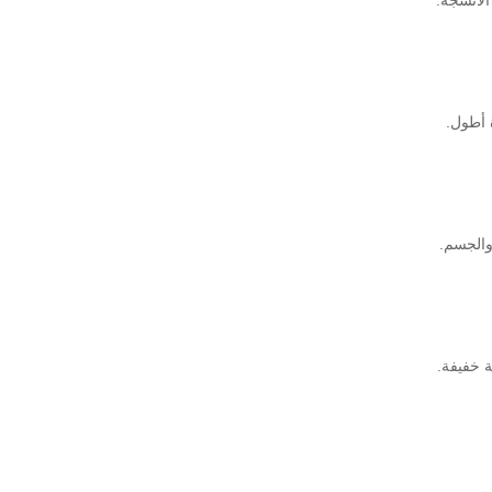
 أطول.
والجسم.
ة خفيفة.