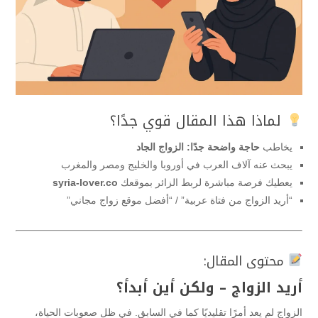
لماذا هذا المقال قوي جدًا؟
يخاطب
حاجة واضحة جدًا: الزواج الجاد
يبحث عنه آلاف العرب في أوروبا والخليج ومصر والمغرب
يعطيك فرصة مباشرة لربط الزائر بموقعك
syria-lover.co
“أريد الزواج من فتاة عربية” / “أفضل موقع زواج مجاني”
محتوى المقال:
أريد الزواج – ولكن أين أبدأ؟
الزواج لم يعد أمرًا تقليديًا كما في السابق. في ظل صعوبات الحياة،