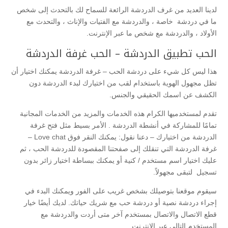
لدينا العديد من غرف الدردشة الرائعة للسماح لك بالتحدث إلى شخص
ما في دردشة خاصة ، والدردشة مع الفتيات والإناث ، والتحدث مع
الأولاد ، والدردشة مع شخص ما عبر الإنترنت.
الحب تطبيق الدردشة – الحب غرفة الدردشة
هذا ليس كل شيء على دردشة الحب – غرفة الدردشة يمكنك اختيار أن
تظل مجهول الهوية باستخدام لقب من اختيارك لبدء الدردشة دون
الكشف عن اسمك الحقيقي والجنس.
تقدم لمستخدميها الكرام هذه الخدمات والمزيد من الخدمات المجانية
تمامًا للمشاركة في أنشطة الدردشة . الأمر بسيط مثل فتح غرفة
الدردشة من اختيارك – دعنا نقول: يمكنك النقر فوق Love chat –
غرفة الدردشة التي تنقلك إلى صفحتنا المقصودة للدردشة الحب ، ثم
عليك اختيار اسم مستخدم / كنية أو يمكنك ببساطة اختيار زائر بدون
تسجيل لتبقى مجهولاً.
سيقوم موقعنا بتوصيلك بشخص غريب على الفور ويمكنك البدء في
إجراء دردشة نصية أو دردشة حب مع شريك حياتك. لديك أيضًا خيار
قطع الاتصال والاتصال بمستخدم آخر متى أردت والدردشة مع
المستخدم التالي عبر الإنترنت.