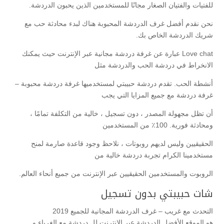
للفتيات والفتيان الصغار مجانًا للمستخدمين الذين يحبون الدردشة.
نحن نقدم أفضل غرف الدردشة المحبوبة هناك لبدء محادثة حب مع
شريك الدردشة الخاص بك.
Love chat عبارة عن غرفة دردشة مجانية عبر الإنترنت حيث يمكنك
الانخراط في دردشة الحب والدردشة مثل
أنشطة الحب. تقدم دردشة حبيبتي لمستخدميها غرفة دردشة محبوبة –
غرفة دردشة مع جميع المزايا التي يجب
أن تظل مجهولة المصدر ، دون تسجيل ، خالية من التكلفة تمامًا ،
ومحادثة فورية. 100٪ من المستخدمين
الحقيقيين وليس لديهم روبوتات ، نلاحظ وجود قاعدة صارمة لمنح
مستخدمينا الكرام تجربة دردشة خالية من
الروبوت والمستخدمين الحقيقيين عبر الإنترنت من جميع أنحاء العالم.
شات حبيبتي بدون تسجيل
التحدث مع غريب – غرف الدردشة المجانية للجميع 2019
هو الموقع الأفضل الدردشة عبر الانترنت لل دردشة مع الغرباء و