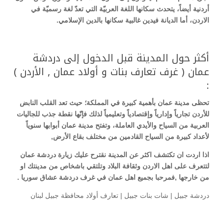
أردنية أيضاً، يتحدث سكانها اللغة العربيّة التي تعدّ لغة رسميّة في
الاردن، أما الديانة فيدين غالبية سكانها بالدين الإسلامي
.
أكثر حول المدينة قبل الدخول إلى دردشة
عمان ( غرف تعارف بنات و أولاد عمان , الأردن )
:
تحظى مدينة عمان بأهمية كبيرة في المملكة؛ حيث تعد القلب النابض
للأردن تجارياً وإدارياً وإقتصادياً وتعليمياً لذلك فإنّها نقطة جذب للجاليات
العربية من السياح والأيدي العاملة، وتفتح مدينة عمان أبوابها سنوياً
لأعداد كبيرة من السياح القادمين من مختلف بقاع الأرض
,
اذا اردت ان تكتشف اكثر عن المدينة نقترح عليك زيارة دردشة عمان
لتتعرف على اهل الاردن وثقافة البلاد وتلتقي باشخاص من مدينتك او
من خارجها ,فمرحبا بجميع اهل عمان في غرف دردشة عشاق سوريا .
دردشة جبيل | شات بنات جبيل | تعارف أولاد محافظة جبيل لبنان