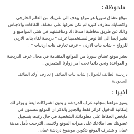
ملحوظة :
موقع عشاق سوريا هو موقع يهدف الى تقريبك
من
العالم الخارجي
واكتسابك معارف كثيرة لم تكن تعرفها على مختلف الثقافات والاجناس
وذلك عن طريق مخاطبة اصدقاءك ومناقشتهم في شتى المواضيع و
نشير ايضا الى اننا نوفر لمستخدمينا غرف ” دردشة لقاء بنات الاردن
للزواج – شات بنات الاردن – غرف تعارف بنات اردنيات
” .
يعتبر موقع عشاق سوريا من المواقع المتقدمة في مجال غرف الدردشة
و المواعدة ونحن دائما تحت امر زوارنا المتميزين .
دردشة الطائف للجوال | شات بنات الطائف | تعارف أولاد الطائف
السعودية
أخيرا
:
يتميز موقعنا بمجانية غرف الدردشة و بدون اشتراكات ايضا و يوفر لك
إمكانية الدخول كزائر فقط والجدير بالذكر ان الموقع مضمون في
مايخص الحفاظ على معلوماتك الشخصية في حال رغبت بتسجيل
عضويتك بعد اطلاعك على ميزات الموقع ولاننسى الترحيب بأهل مدينة
عمان و يتشرف الموقع بتكوين موضوع دردشة عمان
.