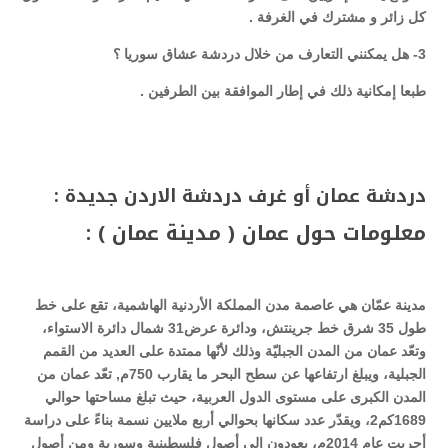
كل زائر و مشترك في الغرفة
.
3-
هل يمكنني التعارف من خلال دردشة عشاق سوريا ؟
طبعا إمكانية ذلك في إطار الموافقة بين الطرفين
.
دردشة عمان أو غرف دردشة الاردن جديدة
:
معلومات حول عمان ( مدينة عمان )
:
مدينة عمّان هي عاصمة مدن المملكة الأردنية الهاشمية، تقع على خط
طول 35 شرق خط جرينتش، ودائرة عرض31 شمال دائرة الاستواء،
وتعّد عمان من المدن الجبليّة وذلك لأنّها ممتدة على العديد من القمم
الجبلية، ويبلغ ارتفاعها عن سطح البحر ما يقارب 750م, تعّد عمان من
المدن الكبرى على مستوى الدول العربية، حيث تبلغ مساحتها حوالي
1689كم2، ويقدّر عدد سكانها بحوالي أربع ملايين نسمة بناءً على دراسة
أجريت عام 2014م، يعودون إلى أصول فلسطينية وسورية ومن أصول