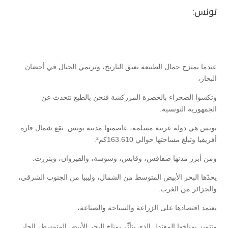
تونس:
عندما يمتزج جمال الطبيعة بعبق التاريخ، وترتمي الجبال في أحضان
البحار،
وتكسوا الصحراء بالخضرة المزركشة فنحن بالطبع نتحدث عن
الجمهورية التونسية.
تونس هي دولة عربية مسلمة، عاصمتها مدينة تونس. تقع شمال قارة
أفريقيا وتبلغ مساحتها حوالي 163.610كم².
ومن أبرز مدنها صفاقس، وقابس، وسوسة، والقيروان، وبنزرت.
يحدّها البحر الأبيض المتوسط من الشمال، وليبيا من الجنوب الشرقي،
والجزائر من الغرب.
يعتمد اقتصادها على الزراعة والسياحة والصناعة،
وتتميز بمناخها المعتدل الذي يتأثّر بمناخ البحر الأبيض المتوسط، الحار