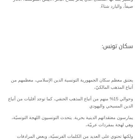
صيفاً، والبارد شتاءً.
سكان تونس:
يعتنق معظم سكان الجمهورية التونسية الدين الإسلامي، معظمهم من
أتباع المذهب المالكيّ،
وحوالي 15% منهم من أتباع المذهب الحنفي، كما توجد أقليات من أتباع
الدين المسيحي واليهودي
يمارسون معتقداتهم الدينية بحرية. يتحدث التونسيون اللهجة التونسيّة،
وهي لهجة بمفردات عربيّة،
ولكنها تحتوي على العديد من الكلمات الفرنسيّة، وبعض المرادفات