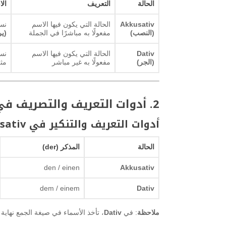
الحالة
التعريف
الا
Akkusativ
الحالة التي يكون فيها الاسم
نست
(النصب)
مفعولًا به مباشرًا في الجملة
(ي
Dativ
الحالة التي يكون فيها الاسم
نست
(الجر)
مفعولًا به غير مباشر
مث
2. أدوات التعريف والتصريف في كل حالة
أدوات التعريف والتنكير في Akkusativ و Dativ
الحالة
المذكر (der)
den / einen
Akkusativ
dem / einem
Dativ
ملاحظة
: في
Dativ
، تأخذ الأسماء في صيغة الجمع نهاية “-n” إذا لم تكن موجودة بالف