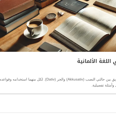
عند تعلم اللغة الألمانية، يواجه المتعلمون تحديًا في التفريق بين حالتي النصب (Akkusativ) والجر (Dativ). لكل منهما استخدامه وقواعد
وأمثلة تفصيلية.