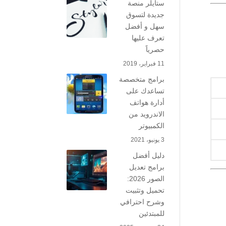
ستايلر منصة
جديدة لتسوق
سهل و أفضل
تعرف عليها
حصرياََ
11 فبراير، 2019
برامج متخصصة
تساعدك على
أدارة هواتف
الاندرويد من
الكمبيوتر
3 يونيو، 2021
دليل أفضل
برامج تعديل
الصور 2026:
تحميل وتثبيت
وشرح احترافي
للمبتدئين