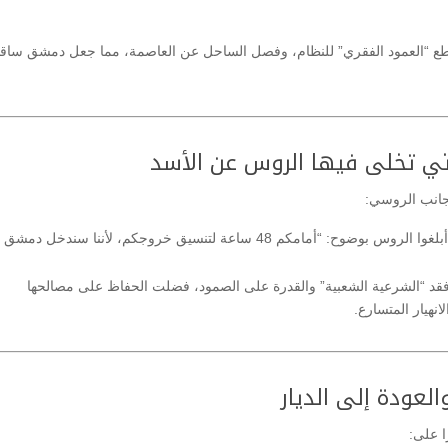
“العمود الفقري” للنظام، وفصل الساحل عن العاصمة، مما جعل دمشق ساق
جانب الروسي:
كشف الفيلم أن القادة السوريين أبلغوا الروس بوضوح: “أمامكم 48 ساعة لتنسيق خروجكم، لأننا سندخل 
قد “الشرعية الشعبية” والقدرة على الصمود، فضلت الحفاظ على مصالحها
نهيار المتسارع.
ا على: