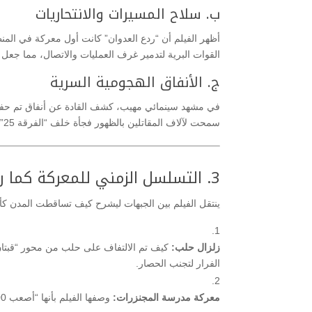
ب. سلاح المسيرات والانتحاريات
أظهر الفيلم أن “ردع العدوان” كانت أول معركة في المنط
القوات البرية لتدمير غرف العمليات والاتصال، مما جعل
ج. الأنفاق الهجومية السرية
في مشهد سينمائي مهيب، كشف القادة عن أنفاق تم حف
سمحت لآلاف المقاتلين بالظهور فجأة خلف “الفرقة 25” (قوات النمر)، مما أدى إلى انهيارها في ساعات.
3. التسلسل الزمني للمعركة كما رواه الفيلم
ينتقل الفيلم بين الجبهات ليشرح كيف تساقطت المدن كأح
زلزال حلب:
كيف تم الالتفاف على حلب من محور “قبتان ا
الفرار لتجنب الحصار.
معركة مدرسة المجنزرات: