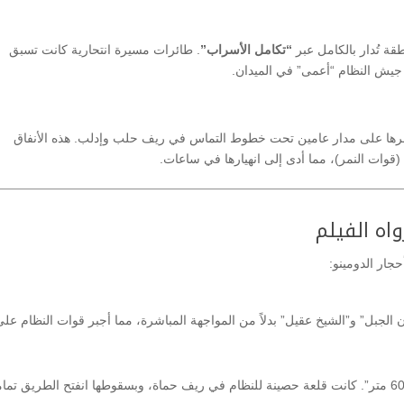
قة تُدار بالكامل عبر
“تكامل الأسراب”
. طائرات مسيرة انتحارية كانت تسبق
 جيش النظام “أعمى” في الميدان.
رها على مدار عامين تحت خطوط التماس في ريف حلب وإدلب. هذه الأنفاق
جار الدومينو:
لجبل” و”الشيخ عقيل” بدلاً من المواجهة المباشرة، مما أجبر قوات النظام على
وصفها الفيلم بأنها “أصعب 600 متر”. كانت قلعة حصينة للنظام في ريف حماة، وبسقوطها انفتح الطريق تمام