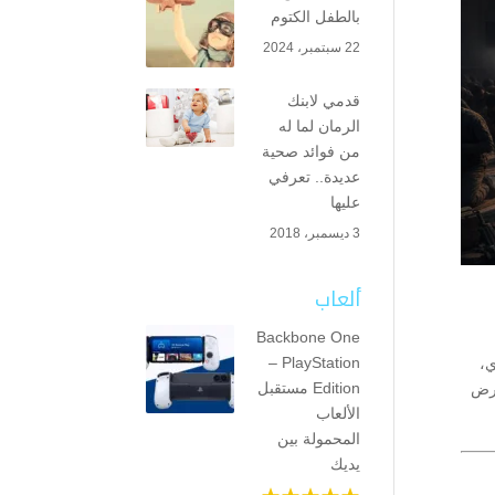
بالطفل الكتوم
22 سبتمبر، 2024
قدمي لابنك
الرمان لما له
من فوائد صحية
عديدة.. تعرفي
عليها
3 ديسمبر، 2018
ألعاب
Backbone One
– PlayStation
ي،
Edition مستقبل
عرض
الألعاب
المحمولة بين
يديك