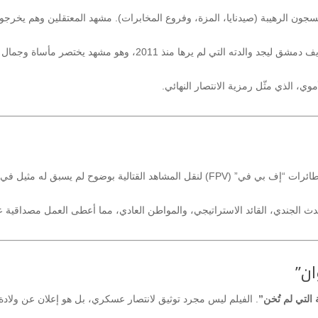
ون الرهيبة (صيدنايا، المزة، وفروع المخابرات). مشهد المعتقلين وهم يخرجو
قصة القائد الذي دخل قريته في ريف دمشق ليجد والدته التي لم يرها منذ 2011، وهو مشهد يختصر مأساة وجمال
وي، الذي مثّل رمزية الانتصار النهائي.
تم استخدام تقنيات تصوير (Cinematic 8K) وطائرات “إف بي في” (FPV) لنقل المشاهد القتالية بوضوح لم يسبق له مثيل في
دث الجندي، القائد الاستراتيجي، والمواطن العادي، مما أعطى العمل مصداقية عا
 التي لم تُخن”
. الفيلم ليس مجرد توثيق لانتصار عسكري، بل هو إعلان عن ولادة