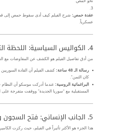
نحو حمص.
عقدة حمص:
شرح الفيلم كيف أدى سقوط حمص إلى قطع 
عسكرياً.
4. الكواليس السياسية: اللحظة التي تخلى فيها الروس عن الأسد
من أدق تفاصيل الفيلم هو الكشف عن المفاوضات مع ال
رسالة الـ 48 ساعة:
كان الثمن”.
البراغماتية الروسية:
عندما أدركت موسكو أن النظام ف
المستقبلية مع “سوريا الجديدة” ووقفت متفرجة على الا
5. الجانب الإنساني: فتح السجون والعودة إلى الديار
هذا الجزء هو الأكثر تأثيراً في الفيلم، حيث ركزت الكامير