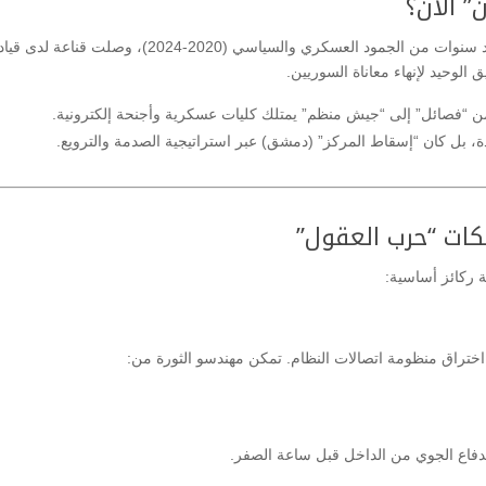
بدأ الفيلم بتوضيح الخلفية التي انطلقت منها المعركة. بعد سنوات من الجمود العسكري والسياسي (2020-2024)، وصلت قناعة لد
لوحيد لإنهاء معاناة السوريين.
 بل كان “إسقاط المركز” (دمشق) عبر استراتيجية الصدمة والترويع.
ة ركائز أساسية:
تراق منظومة اتصالات النظام. تمكن مهندسو الثورة من:
فاع الجوي من الداخل قبل ساعة الصفر.