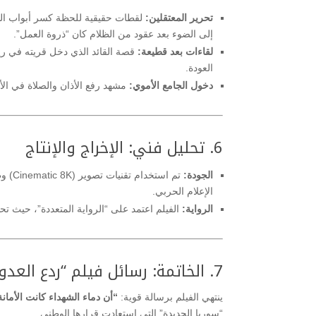
تحرير المعتقلين:
لقطات حقيقية للحظة كسر أبواب السج
إلى الضوء بعد عقود من الظلام كان “ذروة العمل”.
لقاءات بعد قطيعة:
العودة.
دخول الجامع الأموي:
مشهد رفع الأذان والصلاة في الأم
6. تحليل فني: الإخراج والإنتاج
الجودة:
الإعلام الحربي.
الرواية:
الفيلم اعتمد على “الرواية المتعددة”، حيث تح
7. الخاتمة: رسائل فيلم “ردع العدوان”
ينتهي الفيلم برسالة قوية:
“أن دماء الشهداء كانت الأمانة
“سوريا الجديدة” التي استعادت قرارها الوطني.