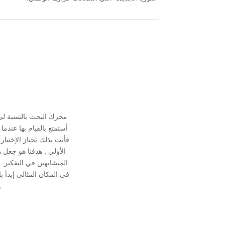
محرك البحث بالنسبة ل
أستمتع بالقيام بها عند
فأنت بذلك تجتاز الإختبا
الأولي , هدفنا هو جعل 
المتشابهين في التفكير
في المكان المثالي إبدأ 
و