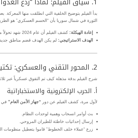
1. سياق الفيلم: لماذا “ردع العدوان” الآن؟
الثورة في شمال سوريا بأن “الحسم العسكري” هو الطريق ا
إعادة الهيكلة:
كشف الفيلم أن عام 2024 شهد تحولاً من “فصائل” إلى “جيش منظم” يمتلك كليات عسكرية وأجنحة إلكترونية.
الهدف الاستراتيجي:
لم يكن الهدف قضم مناطق جديدة،
2. المحور التقني والعسكري: تكتيكات “حرب العقول”
شرح الفيلم بدقة مذهلة كيف تم التفوق عسكرياً عبر ثلاث
أ. الحرب الإلكترونية والاستخباراتية
لأول مرة، كشف الفيلم عن دور
“جهاز الأمن العام”
في اخ
بث أوامر انسحاب وهمية لوحدات النظام.
إرسال إحداثيات خاطئة للطيران المروحي.
زرع “عملاء خلف الخطوط” قاموا بتعطيل منظومات الد