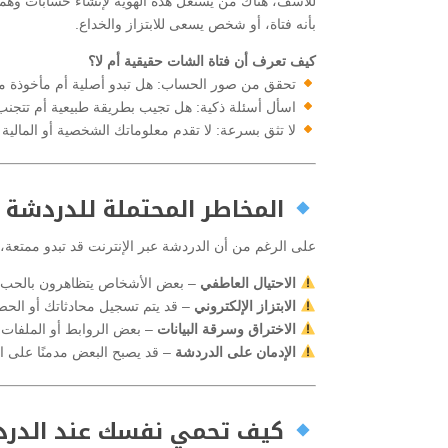
للأسف، هناك من يستغل هذه الهوية لإنشاء حسابات وهم
بأنه فتاة، أو شخص يسعى للابتزاز والخداع.
كيف تعرف أن فتاة الشات حقيقية أم لا؟
تحقق من صور الحساب: هل تبدو أصلية أم مأخوذة من
اسأل أسئلة ذكية: هل تجيب بطريقة طبيعية أم تتجنب
لا تثق بسرعة: لا تقدم معلوماتك الشخصية أو المالية 
المخاطر المحتملة للدردشة 
على الرغم من أن الدردشة عبر الإنترنت قد تبدو ممتعة، إ
الاحتيال العاطفي
– بعض الأشخاص يتظاهرون بالحب لك
الابتزاز الإلكتروني
– قد يتم تسجيل محادثاتك أو ال
الاختراق وسرقة البيانات
– بعض الروابط أو الملفات ا
الإدمان على الدردشة
– قد يصبح البعض مدمنًا على ال
كيف تحمي نفسك عند الدردشة