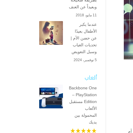
بطريقة صحيحة
وبعيداً عن العنف
11 مايو، 2018
عندما يكبر
الأطفال بعيدًا
عن حضن الأم |
تحديات الغياب
وسبل التعويض
5 نوفمبر، 2024
ألعاب
Backbone One
– PlayStation
Edition مستقبل
الألعاب
المحمولة بين
يديك
أم