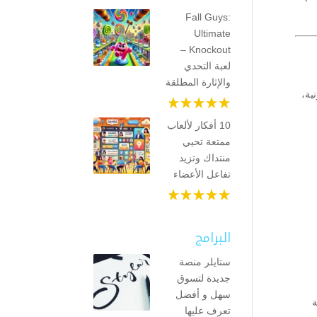
Fall Guys:
Ultimate
Knockout –
لعبة التحدي
والإثارة المطلقة
ية،
10 أفكار لألعاب
ممتعة تحيي
منتداك وتزيد
تفاعل الأعضاء
البرامج
ستايلر منصة
جديدة لتسوق
سهل و أفضل
ة
تعرف عليها