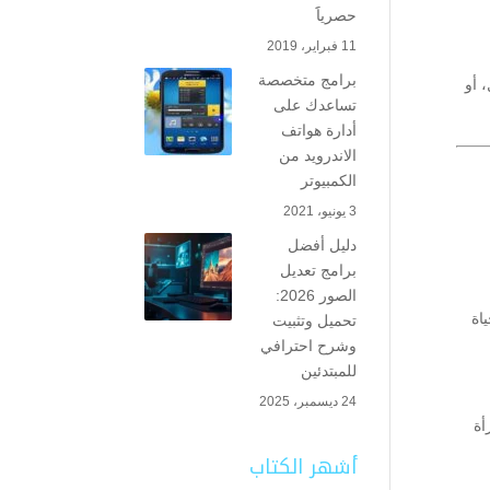
حصرياََ
11 فبراير، 2019
برامج متخصصة
 أو
تساعدك على
أدارة هواتف
الاندرويد من
الكمبيوتر
3 يونيو، 2021
دليل أفضل
برامج تعديل
الصور 2026:
اة
تحميل وتثبيت
وشرح احترافي
للمبتدئين
24 ديسمبر، 2025
أة
أشهر الكتاب