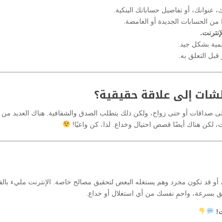
 عنوانك، أو تفاصيل حساباتك البنكية.
 من الحسابات الجديدة أو الغامضة.
نترنت.
مية بشكل جيد.
 قبل التعلق به.
شات إلى علاقة حقيقية؟
لى صداقات أو حتى زواج، ولكن ذلك يتطلب الصدق والشفافية. هناك العديد من
لكن هناك أيضًا قصص احتيال وخداع. لذا، كن واعيًا!
أو قد تكون مجرد وهم يستغله البعض لتحقيق مصالح خاصة. الإنترنت مليء با
 تثق بسرعة، واحمِ نفسك من أي استغلال أو خداع.
ت!