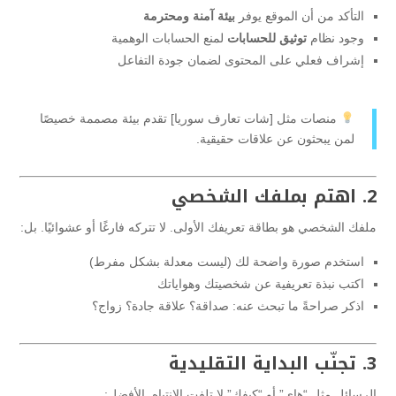
التأكد من أن الموقع يوفر
بيئة آمنة ومحترمة
وجود نظام
توثيق للحسابات
لمنع الحسابات الوهمية
إشراف فعلي على المحتوى لضمان جودة التفاعل
منصات مثل [شات تعارف سوريا] تقدم بيئة مصممة خصيصًا
لمن يبحثون عن علاقات حقيقية.
2. اهتم بملفك الشخصي
ملفك الشخصي هو بطاقة تعريفك الأولى. لا تتركه فارغًا أو عشوائيًا. بل:
استخدم صورة واضحة لك (ليست معدلة بشكل مفرط)
اكتب نبذة تعريفية عن شخصيتك وهواياتك
اذكر صراحةً ما تبحث عنه: صداقة؟ علاقة جادة؟ زواج؟
3. تجنّب البداية التقليدية
الرسائل مثل “هاي” أو “كيفك” لا تلفت الانتباه. الأفضل: