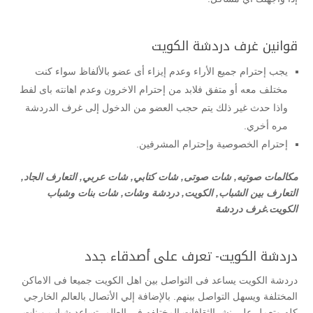
قوانين غرف دردشة الكويت
يجب إحترام جميع الأراء وعدم إيزاء أى عضو بالألفاظ سواء كنت
مختلف معه أو متفق فلابد من إحترام الاخرون وعدم اهانته باى لفط
واذا حدث غير ذلك يتم حجب العضو من الدخول إلى غرف الدردشة
مره أخري.
إحترام الخصوصية وإحترام المشرفين.
مكالمات صوتيه, شات صوتى, شات كتابي, شات عربي, التعارف الجاد,
التعارف بين الشباب, الكويت, دردشة وشات, شات بنات وشباب
الكويت.غرف دردشة
دردشة الكويت- تعرف على أصدقاء جدد
دردشة الكويت يساعد فى التواصل بين اهل الكويت جميعا فى الاماكن
المختلفة ويسهل التواصل بينهم. بالإضافة إلي الأتصال بالعالم الخارجي
كله وتعمل على نشرالثقافات المختلفه في العالم. تساعد شباب وبنات