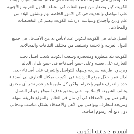
الكويت كبار وصغار من جميع الفئات فى مختلف الدول العربية والأجنبية
على التواصل والحديث فى كل الامور الخاصه بهم وبشئون البلاد من
علم ودين وأجتماع وسياسة, دردشة الكويت تيضم كل التخصصات
والمجالات.
أفضل شات فى الكويت لتكوين عدد لابأس به من الأصدقاء فى جميع
الدول العربيه والاجنبية وتستفيد من مختلف الثقافات والمجالات.
الكويت بلد متطورة ومتحضره وشعب الكويت شعب اصيل يحب
التعارف على بعضه وعلى جميع أصدقاءه فى جميع بلدان العالم
ويريدون طريقه سريعه وسهله للتواصل والتعرف على أصدقاء جدد.
لذلك فمن خلال موقع الدردشة في الكويت يمكنك التعارف لى أصدقاء
جدد والتعرف عليهم بإحترام. ولكن كل مايهمنا هو عدم نشر أى محتوى
يخالف الشريعه الإسلاميه. حتى يتحقق هدف الموقع وهو لم الشمل
والتواصل بين الأصدقاء فى أى مان فى العالم. والموقع طريقه سهله
ومريحه للتعارف ويواصل بين الأهل والأصدقاء بشكل مناسب ومجانى
دون دفع أى رسوم إضافيه.
اقسام دردشة الكويت