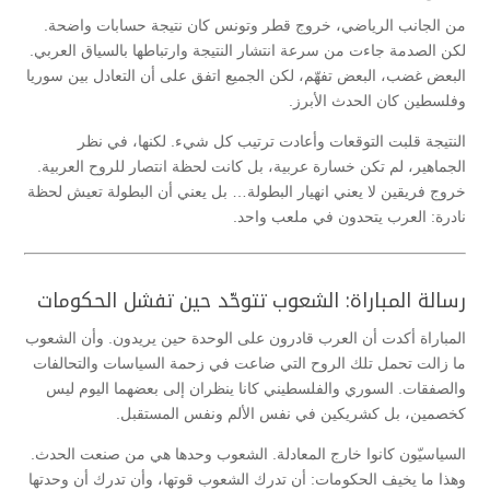
من الجانب الرياضي، خروج قطر وتونس كان نتيجة حسابات واضحة.
لكن الصدمة جاءت من سرعة انتشار النتيجة وارتباطها بالسياق العربي.
البعض غضب، البعض تفهّم، لكن الجميع اتفق على أن التعادل بين سوريا
وفلسطين كان الحدث الأبرز.
النتيجة قلبت التوقعات وأعادت ترتيب كل شيء. لكنها، في نظر
الجماهير، لم تكن خسارة عربية، بل كانت لحظة انتصار للروح العربية.
خروج فريقين لا يعني انهيار البطولة… بل يعني أن البطولة تعيش لحظة
نادرة: العرب يتحدون في ملعب واحد.
رسالة المباراة: الشعوب تتوحّد حين تفشل الحكومات
المباراة أكدت أن العرب قادرون على الوحدة حين يريدون. وأن الشعوب
ما زالت تحمل تلك الروح التي ضاعت في زحمة السياسات والتحالفات
والصفقات. السوري والفلسطيني كانا ينظران إلى بعضهما اليوم ليس
كخصمين، بل كشريكين في نفس الألم ونفس المستقبل.
السياسيّون كانوا خارج المعادلة. الشعوب وحدها هي من صنعت الحدث.
وهذا ما يخيف الحكومات: أن تدرك الشعوب قوتها، وأن تدرك أن وحدتها