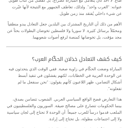
ضاع. لا أحد كان يتعامل مع المباراة كصراع، بل كفصل من كتاب طويل
عنوانه: “العرب واحد”. ولذلك، تعاطف الجمهور مع النتيجة لأنها عبّرت
عن شيء داخلي يُفتقد منذ زمن طويل.
الأهم من ذلك أن التاريخ المشترك بين البلدين جعل التعادل يبدو منطقياً
ومحمّلاً برسائل كثيرة. لا سوريا ولا فلسطين تخوضان البطولات بحثاً عن
مجد مؤقت، بل تخوضانها كمنصة لرفع أصوات شعوبهما.
كيف كشف التعادل خذلان الحكّام العرب؟
المباراة وضعت الحكّام في زاوية صعبة. ففي الوقت الذي يتحدثون فيه
عن الوحدة العربية في الخطابات، لكنهم يفشلون في تنفيذ أبسط
أشكال التضامن، ظهر اللاعبون كأنهم يقولون: “نحن سنفعل ما لم
تفعلونه”.
هذا التعارض فضح الواقع السياسي العربي. الشعوب تتضامن بصدق،
بينما الحكومات تتصارع على مصالح ضيقة. السوريون والفلسطينيون في
الملعب قدموا درساً للعرب جميعاً: أن الوحدة لا تحتاج إلى لجان سياسية
ولا إلى اجتماعات مطولة، بل تحتاج إلى إرادة.