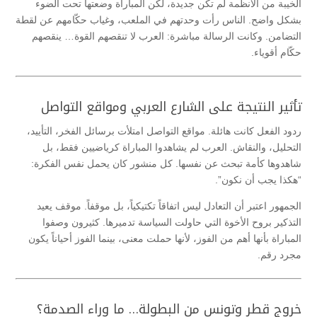
الخيبة من الأنظمة لم تكن جديدة، لكن المباراة وضعتها تحت الضوء
بشكل واضح. الناس رأت وحدتهم في الملعب، وغياب حكّامهم عن لقطة
التضامن. وكانت الرسالة مباشرة: العرب لا تنقصهم القوة… ينقصهم
حكّام أقوياء.
تأثير النتيجة على الشارع العربي ومواقع التواصل
ردود الفعل كانت هائلة. مواقع التواصل امتلأت برسائل الفخر، التأييد،
التحليل، والنقاش. العرب لم يشاهدوا المباراة كرياضيين فقط، بل
شاهدوها كأمة تبحث عن نفسها. كل منشور كان يحمل نفس الفكرة:
“هكذا يجب أن نكون”.
الجمهور اعتبر أن التعادل ليس اتفاقاً تكتيكياً، بل موقفاً. موقف يعيد
التذكير بروح الأخوة التي حاولت السياسة تدميرها. كثيرون وصفوا
المباراة بأنها أهم من الفوز، لأنها حملت معنى، بينما الفوز أحياناً يكون
مجرد رقم.
خروج قطر وتونس من البطولة… ما وراء الصدمة؟