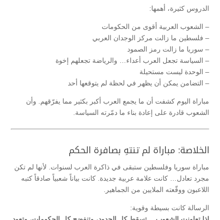
الدروس كثيرة، أهمها:
– الشعوب العربية أقوى من الحكومات
– فلسطين ما زالت مركز الوجدان العربي
– سوريا ما زالت رمز الصمود
– السياسة تجعل العرب أعداء… والرياضة تجعلهم إخوة
– الوحدة ليست مستحيلة
– التضامن يمكن أن يظهر في لحظة لم يتوقعها أحد
مباراة اليوم كشفت أن ما يجمع العرب أكبر بكثير مما يفرّقهم. وأن
الشعوب قادرة على إعادة بناء ما دمّرته السياسة.
الخلاصة: مباراة لم تنتهِ بصافرة الحكم
مباراة سوريا وفلسطين ستبقى في ذاكرة العرب لسنوات. لأنها لم تكن
مجرد تعادل… كانت علامة عربية جديدة. كانت بياناً شعبياً صادقاً كتبه
اللاعبون ووقّعته الملايين من الجماهير.
الرسالة كانت بسيطة وقوية:
إذا تعاونت الشعوب… تسقط كل الحدود، وتنفضح كل الحكومات، وتعود