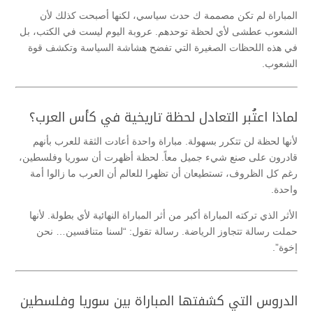
المباراة لم تكن مصممة ك حدث سياسي، لكنها أصبحت كذلك لأن
الشعوب عطشى لأي لحظة توحدهم. عروبة اليوم ليست في الكتب، بل
في هذه اللحظات الصغيرة التي تفضح هشاشة السياسة وتكشف قوة
الشعوب.
لماذا اعتُبر التعادل لحظة تاريخية في كأس العرب؟
لأنها لحظة لن تتكرر بسهولة. مباراة واحدة أعادت الثقة للعرب بأنهم
قادرون على صنع شيء جميل معاً. لحظة أظهرت أن سوريا وفلسطين،
رغم كل الظروف، تستطيعان أن تظهرا للعالم أن العرب ما زالوا أمة
واحدة.
الأثر الذي تركته المباراة أكبر من أثر المباراة النهائية لأي بطولة. لأنها
حملت رسالة تتجاوز الرياضة. رسالة تقول: “لسنا متنافسين… نحن
إخوة”.
الدروس التي كشفتها المباراة بين سوريا وفلسطين