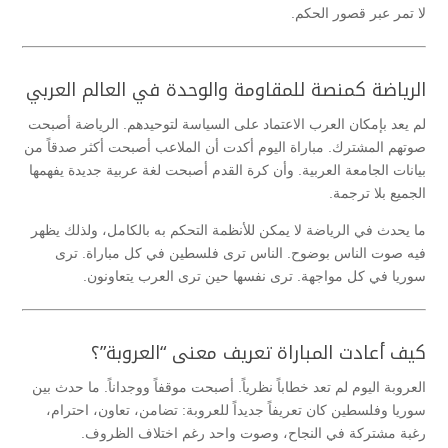
لا تمر عبر قصور الحكم.
الرياضة كمنصة للمقاومة والوحدة في العالم العربي
لم يعد بإمكان العرب الاعتماد على السياسة لتوحيدهم. الرياضة أصبحت
صوتهم المشترك. مباراة اليوم أكدت أن الملاعب أصبحت أكثر صدقاً من
بيانات الجامعة العربية. وأن كرة القدم أصبحت لغة عربية جديدة يفهمها
الجميع بلا ترجمة.
ما يحدث في الرياضة لا يمكن للأنظمة التحكم به بالكامل، ولذلك يظهر
فيه صوت الناس بوضوح. الناس ترى فلسطين في كل مباراة. ترى
سوريا في كل مواجهة. ترى نفسها حين ترى العرب يتعاونون.
كيف أعادت المباراة تعريف معنى “العروبة”؟
العروبة اليوم لم تعد خطاباً نظرياً. أصبحت موقفاً ووجداناً. ما حدث بين
سوريا وفلسطين كان تعريفاً جديداً للعروبة: تضامن، تعاون، احترام،
رغبة مشتركة في النجاح، وصوت واحد رغم اختلاف الظروف.