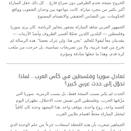
الخروج بنتيجة تخدم الطرفين دون صراع فارغ… كل ذلك جعل المباراة
أكبر بكثير من مجرد مباراة. كانت مواجهة بين وجدان الشعوب وواقع
الحكومات، بين التضامن الحقيقي والانقسام المصنوع.
الجمهور العربي شاهد المباراة بشعور يتجاوز الرياضة. كان يرى سوريا
وفلسطين — البلدين اللذين تحمّلا أقسى الظروف وأشدّ الأزمات —
يتقدمان معاً ليقولا للعالم: “نحن هنا، ولن نترك بعضنا”. هذه الرسالة لم
تخرج من قمة عربية، ولا من تصريحات سياسية، بل خرجت من ملعب
كرة قدم، وهذا ما جعلها صادقة ومؤثرة.
تعادل سوريا وفلسطين في كأس العرب… لماذا
تحوّل إلى حدث عربي كبير؟
الحدث لم يكبر بسبب النتيجة فقط، بل بسبب الرمزية. سوريا التي
مزّقتها الحرب، وفلسطين التي تعيش تحت الاحتلال، تظهران اليوم
كجسد واحد، روح واحدة، موقف واحد. هذا المشهد وحده كان كافياً
ليجعل المباراة محطّ اهتمام ملايين العرب.
الجماهير شعرت بأن هذه اللحظة استعادت جزءاً من حلم الوحدة الذي