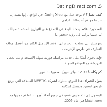
5. DatingDirect.com
كيف يعمل؟
لا توجد حيل مع DatingDirect. في الواقع ، إنها تشبه إلى
حد ما مواقع أصدقائنا القدامى ،
المذكورة أعلاه. يمكنك البدء في الاطلاع على التواريخ المحتملة مجانًا ،
ثم عندما ترغب في رؤية شخص ما
وتوصلك إلى محادثة ، تحتاج إلى الاشتراك. مثل الكثير من أفضل مواقع
التعارف عن طريق الإنترنت ،
فإنه يحتوي أيضًا على خدمة مراسلة فورية سهلة الاستخدام مما يجعل
الدردشة مع المواقع السهلة.
كم يكلف؟
12.99 دولار شهريًا لعضوية 6 أشهر.
يقول الخبراء:
هذا الموقع مملوك لشركة MEETIC العملاقة التي يرجع
تاريخها لسنين ويمنحك إمكانية
الوصول إلى 20 مليون عضو في جميع أنحاء أوروبا ، كما تم دمجها مع
Match.com في عام 2009.