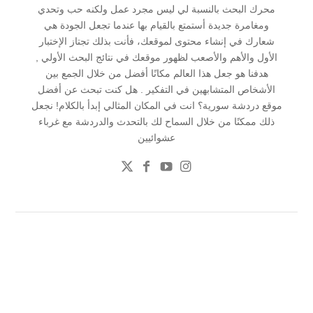
محرك البحث بالنسبة لي ليس مجرد عمل ولكنه حب وتحدي
ومغامرة جديدة أستمتع بالقيام بها عندما تجعل الجودة هي
شعارك في إنشاء محتوى لموقعك، فأنت بذلك تجتاز الإختبار
الأول والأهم والأصعب لظهور موقعك في نتائج البحث الأولي ,
هدفنا هو جعل هذا العالم مكانًا أفضل من خلال الجمع بين
الأشخاص المتشابهين في التفكير . هل كنت تبحث عن أفضل
موقع دردشة سورية؟ انت في المكان المثالي إبدأ بالكلام! نجعل
ذلك ممكنًا من خلال السماح لك بالتحدث والدردشة مع غرباء
عشوائيين