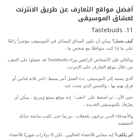
أفضل مواقع التعارف عن طريق الانترنت
لعشاق الموسيقى
11. Tastebuds
كيف يعمل؟
يمكن أن يكون المذاق المماثل في الموسيقى مؤشراً رائعًا
على ما إذا كنت متوافقًا مع شخص ما ،
وبالتالي فإن الأشخاص الرائعين وراء Tastebuds قد حصلوا على الذهب
من خلال موقع التعارف على الإنترنت
الذي يستند إلى الموسيقى. بدء العمل أمر بسيط: اختر ثلاثة فنانين أو
فرق تهتم بها ، والجنس الذي تبحث عنه
حتى الآن ، ثم اضغط على “اذهب”. إنه موقع ممتع ومريح ، يمكن أن
يعرّفك بالموسيقى الجديدة ،
والأصدقاء الذين يرغبون بلحفلات ، وربما حتى كليب متابعة حياتك
الحقيقية.
كم يكلف؟
إنه مجاني للأعضاء الحاليين ، لكن 8 دولارات شهريًا للأعضاء