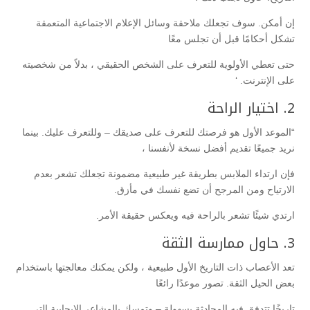
إن أمكن. سوف تجعلك ملاحقة وسائل الإعلام الاجتماعية المتعمقة
تشكل أحكامًا قبل أن تجلس معًا
حتى تعطي الأولوية للتعرف على الشخص الحقيقي ، بدلاً من شخصيته
على الإنترنت. ‘
2. اختيار الراحة
“الموعد الأول هو فرصتك للتعرف على صديقك – وللتعرف عليك. بينما
نريد جميعًا تقديم أفضل نسخة لأنفسنا ،
فإن ارتداء الملابس بطريقة غير طبيعية مضمونة تجعلك تشعر بعدم
الارتياح ومن المرجح أن تضع نفسك في مأزق.
ارتدي شيئًا تشعر بالراحة فيه ويعكس حقيقة الأمر.
3. حاول ممارسة الثقة
تعد الأعصاب ذات التاريخ الأول طبيعية ، ولكن يمكنك معالجتها باستخدام
بعض الحيل الثقة. تصور موعدًا رائعًا
تاريخًا تتدفق فيه المحادثة بسهولة – وتمسك بالمشاعر الإيجابية التي