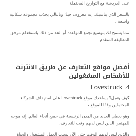
على الدردشة مع التواريخ المحتملة
بالسعر الذي يناسبك. إنه معروف جيدًا وبالتالي يجذب مجموعة سكانية
واسعة ،
مما يسمح لك بتوسيع تجمع المواعدة أو الحد من ذلك باستخدام مرفق
المطابقة المتقدم.
أفضل مواقع التعارف عن طريق الانترنت
للأشخاص المشغولين
4. Lovestruck
كيف يعمل؟
يساعدك موقع Lovestruck على استهداف الشركاء
المحتملين وفقًا للموقع ،
وهو يغطي العديد من المدن الرئيسية في جميع أنحاء العالم. إنه موجه
للمهنيين الذين ليس لديهم وقت للتعارف،
والذين ليس لديهم الوقت حتى الآن بسبب العمل المشغول والحياة