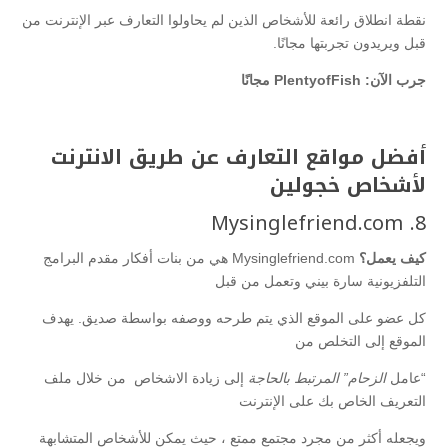
نقطة انطلاق رائعة للأشخاص الذين لم يحاولوا التعارف عبر الإنترنت من
قبل ويريدون تجربتها مجانًا.
جرب الآن: PlentyofFish مجانًا
أفضل مواقع التعارف عن طريق الانترنت
لأشخاص خجولين
8. Mysinglefriend.com
كيف يعمل؟
Mysinglefriend.com
هي من بنات أفكار مقدم البرامج
التلفزيونية سارة بيني وتعمل من قبل
كل عضو على الموقع الذي يتم طرحه ووصفه بواسطة صديق. يهدف
الموقع إلى التخلص من
“عامل
الزحام” المرتبط بالحاجة
إلى زيادة الاشخاص من خلال ملف
التعريف الخاص بك على الإنترنت
ويجعله أكثر من مجرد مجتمع ممتع ، حيث يمكن للأشخاص المتشابهة