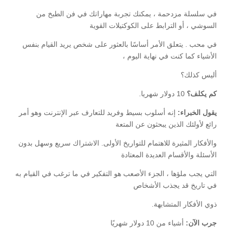
في سلسلة مزدحمة ، يمكنك تجربة مهاراتك في فن الطبخ من
السوشي ، أو الترابط على الكوكتيلات القوية
في محب . يتعلق الأمر أساسًا بالعثور على شخص يريد القيام بنفس
الأشياء كما كنت في نهاية اليوم ،
أليس كذلك؟
كم يكلف؟
10 دولار شهريا.
يقول الخبراء:
إنه أسلوب بسيط وفريد ​​للتعارف عبر الإنترنت وهو أمر
رائع لأولئك الذين يبحثون عن المتعة
والأفكار المثيرة للاهتمام للتواريخ الأولى. الاشتراك سريع وسهل بدون
الأسئلة والأقسام العديدة المعتادة
التي يجب ملؤها ، الجزء الأصعب هو التفكير في ما ترغب في القيام به
في تاريخ قد يجذب الأشخاص
ذوي الأفكار المتشابهة.
جرب الآن:
أشياء من 10 دولار شهريًا