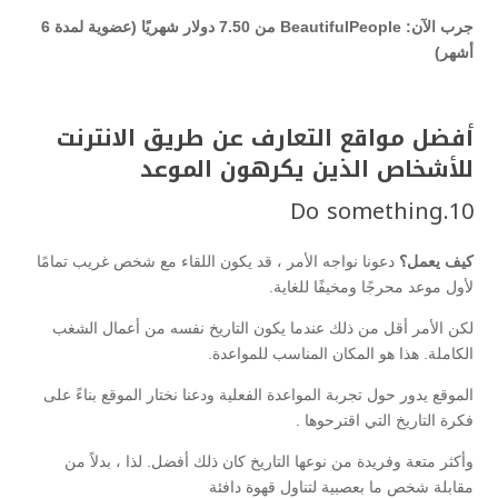
جرب الآن: BeautifulPeople من 7.50 دولار شهريًا (عضوية لمدة 6
أشهر)
أفضل مواقع التعارف عن طريق الانترنت
للأشخاص الذين يكرهون الموعد
Do something
10.
كيف يعمل؟
دعونا نواجه الأمر ، قد يكون اللقاء مع شخص غريب تمامًا
لأول موعد محرجًا ومخيفًا للغاية.
لكن الأمر أقل من ذلك عندما يكون التاريخ نفسه من أعمال الشغب
الكاملة. هذا هو المكان المناسب للمواعدة.
الموقع يدور حول تجربة المواعدة الفعلية ودعنا نختار الموقع بناءً على
فكرة التاريخ التي
اقترحوها
.
وأكثر متعة وفريدة من نوعها التاريخ كان ذلك أفضل. لذا ، بدلاً من
مقابلة شخص ما بعصبية لتناول قهوة دافئة