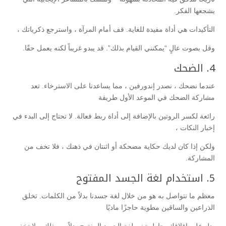
يشجعها الفكر.
التأكيدات هي أداة مفيدة للغاية. قف أمام المرآة ، واسترجع ذكرياتك ،
وقل بصوت عالٍ “يمكنني القيام بذلك”. قد يبدو غريباً لكنه يعمل حقًا.
4. الضحك
عندما نضحك ، نصدر إندورفين ، مما يساعدنا على الاسترخاء. تعد
مشاركة الضحك في الموعد الأول طريقة
رائعة لكسر الروتين بالإضافة إلى أداة ربط فعالة. لا تحتاج إلى البدء في
إخبار النكات ،
ولكن إذا كان لديك حكاية مضحكة أو اثنتان في ذهنك ، فلا تخف من
المشاركة.
5. استخدام لغة الجسد المفتوح
معظم ما نتواصل به هو من خلال لغة جسدنا بدلاً من الكلمات. تخلق
الذراعين والساقين مطوية حاجزًا ماديًا
يدل على إغلاقك. حاول تبني لغة الجسد المفتوح بدلاً من ذلك. ولا تخف