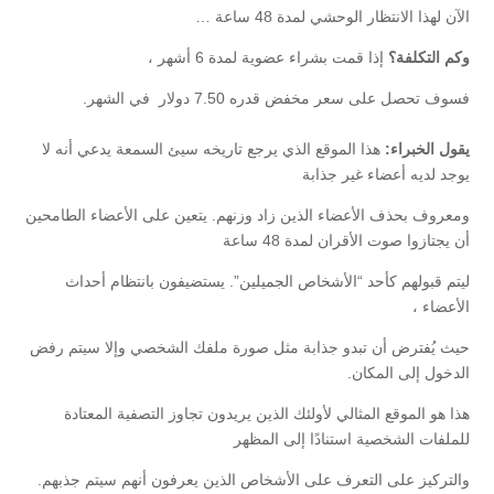
الآن لهذا الانتظار الوحشي لمدة 48 ساعة …
وكم التكلفة؟
إذا قمت بشراء عضوية لمدة 6 أشهر ،
فسوف تحصل على سعر مخفض قدره 7.50 دولار في الشهر.
يقول الخبراء:
هذا الموقع الذي يرجع تاريخه سيئ السمعة يدعي أنه لا
يوجد لديه أعضاء غير جذابة
ومعروف بحذف الأعضاء الذين زاد وزنهم. يتعين على الأعضاء الطامحين
أن يجتازوا صوت الأقران لمدة 48 ساعة
ليتم قبولهم كأحد “الأشخاص الجميلين”. يستضيفون بانتظام أحداث
الأعضاء ،
حيث يُفترض أن تبدو جذابة مثل صورة ملفك الشخصي وإلا سيتم رفض
الدخول إلى المكان.
هذا هو الموقع المثالي لأولئك الذين يريدون تجاوز التصفية المعتادة
للملفات الشخصية استنادًا إلى المظهر
والتركيز على التعرف على الأشخاص الذين يعرفون أنهم سيتم جذبهم.